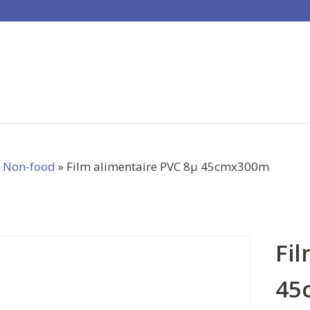
»
Non-food
» Film alimentaire PVC 8µ 45cmx300m
Fi
45