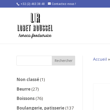
+32 (2) 463 38 48
Contactez-nous !
Accueil
Rechercher
1
Non classé
1
produit
27
Beurre
27
produits
76
Boissons
76
produits
Boulangerie, patisserie
137