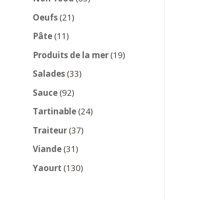
produits
21
Oeufs
21
produits
11
Pâte
11
produits
19
Produits de la mer
19
produits
33
Salades
33
produits
92
Sauce
92
produits
24
Tartinable
24
produits
37
Traiteur
37
produits
31
Viande
31
produits
130
Yaourt
130
produits