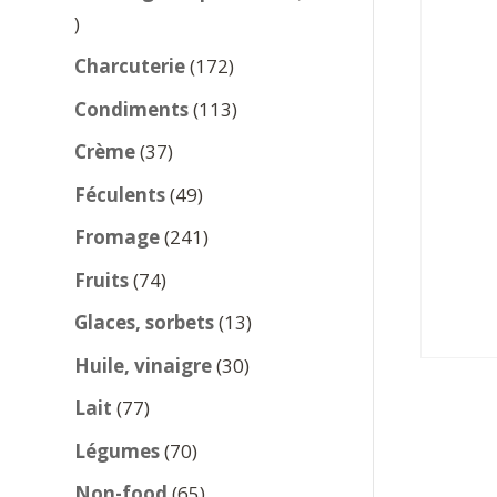
137
produits
172
Charcuterie
172
produits
113
Condiments
113
produits
37
Crème
37
produits
49
Féculents
49
produits
241
Fromage
241
produits
74
Fruits
74
produits
13
Glaces, sorbets
13
produits
30
Huile, vinaigre
30
produits
77
Lait
77
produits
70
Légumes
70
produits
65
Non-food
65