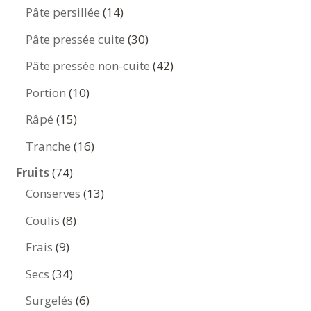
produits
14
Pâte persillée
14
produits
30
Pâte pressée cuite
30
produits
42
Pâte pressée non-cuite
42
produits
10
Portion
10
produits
15
Râpé
15
produits
16
Tranche
16
produits
74
Fruits
74
produits
13
Conserves
13
produits
8
Coulis
8
produits
9
Frais
9
produits
34
Secs
34
produits
6
Surgelés
6