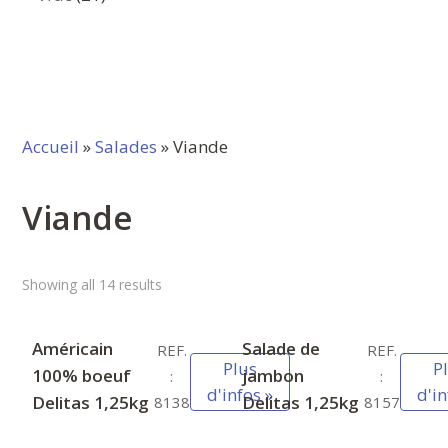
produits
Accueil
»
Salades
» Viande
Viande
Showing all 14 results
Américain
Salade de
REF.
REF.
Plus
P
100% boeuf
jambon
:
:
d'infos »
d'in
Delitas 1,25kg
Delitas 1,25kg
8138
8157