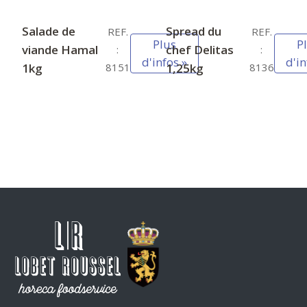
Salade de
Spread du
REF.
REF.
Plus
P
viande Hamal
chef Delitas
:
:
d'infos »
d'in
1kg
1,25kg
8151
8136