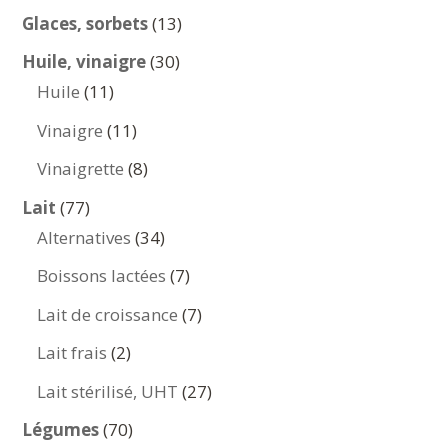
produits
13
Glaces, sorbets
13
produits
30
Huile, vinaigre
30
11
produits
Huile
11
produits
11
Vinaigre
11
produits
8
Vinaigrette
8
produits
77
Lait
77
produits
34
Alternatives
34
produits
7
Boissons lactées
7
produits
7
Lait de croissance
7
produits
2
Lait frais
2
produits
27
Lait stérilisé, UHT
27
produits
70
Légumes
70