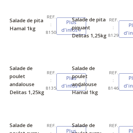
REF.
Salade de pita
REF.
Salade de pita
Plus
:
P
piquant
:
Hamal 1kg
d'infos »
8150
d'in
Delitas 1,25kg
8129
Salade de
Salade de
REF.
REF.
poulet
poulet
Plus
P
:
:
andalouse
andalouse
d'infos »
d'in
8135
8146
Delitas 1,25kg
Hamal 1kg
Salade de
Salade de
REF.
REF.
Plus
P