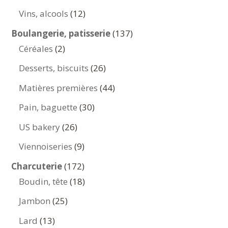
produits
12
Vins, alcools
12
produits
137
Boulangerie, patisserie
137
2
produits
Céréales
2
produits
26
Desserts, biscuits
26
produits
44
Matières premières
44
produits
30
Pain, baguette
30
produits
26
US bakery
26
produits
9
Viennoiseries
9
produits
172
Charcuterie
172
produits
18
Boudin, tête
18
produits
25
Jambon
25
produits
13
Lard
13