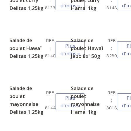
poulet curry
poulet curry
:
:
d'infos »
d'in
Delitas 1,25kg
Hamal 1kg
8133
8148
Salade de
Salade de
REF.
REF.
Plus
P
poulet Hawaï
poulet Hawaï
:
:
d'infos »
d'in
Delitas 1,25kg
Jebo 8x150g
8140
8280
Salade de
Salade de
REF.
REF.
poulet
poulet
Plus
P
:
:
mayonnaise
mayonnaise
d'infos »
d'in
8144
8018
Delitas 1,25kg
Hamal 1kg