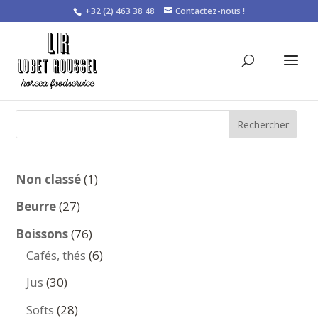
+32 (2) 463 38 48
Contactez-nous !
Rechercher
1
Non classé
1
produit
27
Beurre
27
produits
76
Boissons
76
produits
6
Cafés, thés
6
produits
30
Jus
30
produits
28
Softs
28