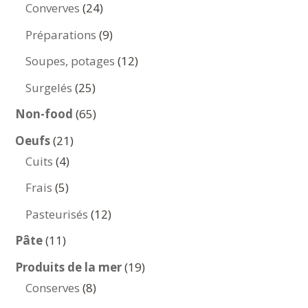
produits
24
Converves
24
produits
9
Préparations
9
produits
12
Soupes, potages
12
produits
25
Surgelés
25
produits
65
Non-food
65
produits
21
Oeufs
21
4
produits
Cuits
4
produits
5
Frais
5
produits
12
Pasteurisés
12
produits
11
Pâte
11
produits
19
Produits de la mer
19
8
produits
Conserves
8
produits