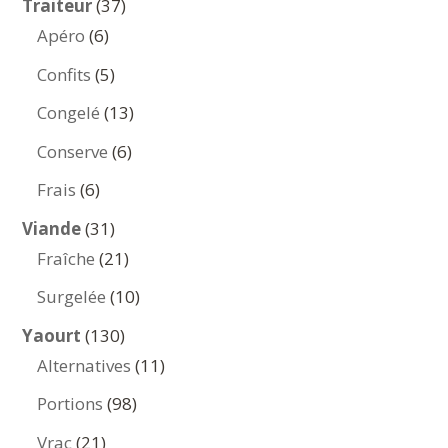
37
Traiteur
37
6
produits
Apéro
6
produits
5
Confits
5
produits
13
Congelé
13
produits
6
Conserve
6
produits
6
Frais
6
produits
31
Viande
31
produits
21
Fraîche
21
produits
10
Surgelée
10
produits
130
Yaourt
130
produits
11
Alternatives
11
produits
98
Portions
98
produits
21
Vrac
21