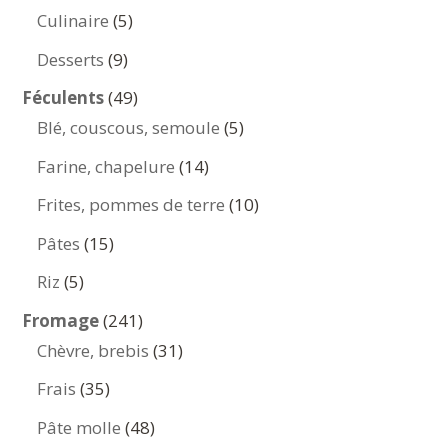
produits
5
Culinaire
5
produits
9
Desserts
9
produits
49
Féculents
49
produits
5
Blé, couscous, semoule
5
produits
14
Farine, chapelure
14
produits
10
Frites, pommes de terre
10
produits
15
Pâtes
15
produits
5
Riz
5
produits
241
Fromage
241
produits
31
Chèvre, brebis
31
produits
35
Frais
35
produits
48
Pâte molle
48