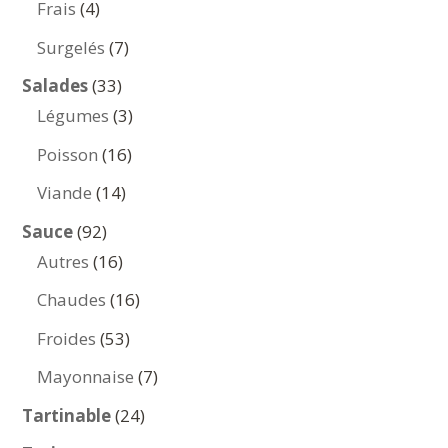
4
Frais
4
produits
7
Surgelés
7
produits
33
Salades
33
produits
3
Légumes
3
produits
16
Poisson
16
produits
14
Viande
14
produits
92
Sauce
92
produits
16
Autres
16
produits
16
Chaudes
16
produits
53
Froides
53
produits
7
Mayonnaise
7
produits
24
Tartinable
24
produits