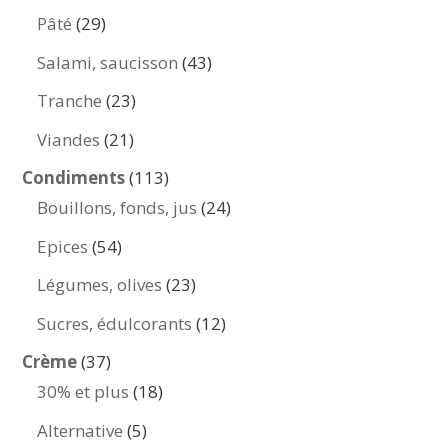
produits
29
Pâté
29
produits
43
Salami, saucisson
43
produits
23
Tranche
23
produits
21
Viandes
21
produits
113
Condiments
113
produits
24
Bouillons, fonds, jus
24
produits
54
Epices
54
produits
23
Légumes, olives
23
produits
12
Sucres, édulcorants
12
produits
37
Crème
37
produits
18
30% et plus
18
produits
5
Alternative
5