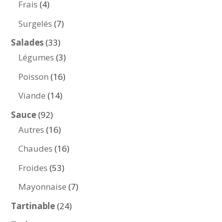
4
Frais
4
produits
7
Surgelés
7
produits
33
Salades
33
produits
3
Légumes
3
produits
16
Poisson
16
produits
14
Viande
14
produits
92
Sauce
92
produits
16
Autres
16
produits
16
Chaudes
16
produits
53
Froides
53
produits
7
Mayonnaise
7
produits
24
Tartinable
24
produits