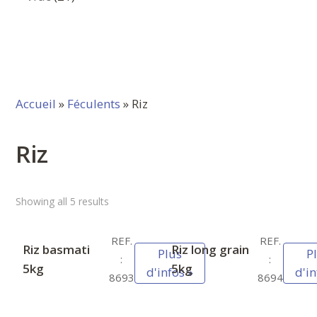
produits
Accueil
»
Féculents
» Riz
Riz
Showing all 5 results
REF.
REF.
Riz basmati
Riz long grain
Plus
P
:
:
5kg
5kg
d'infos »
d'in
8693
8694