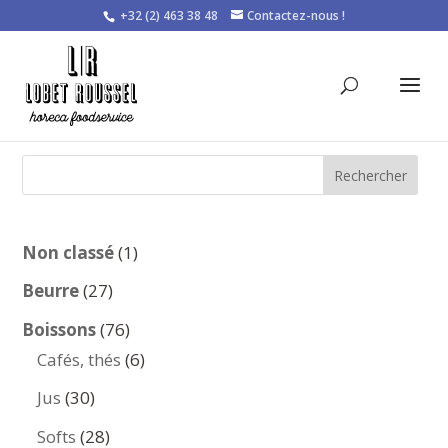
+32 (2) 463 38 48
Contactez-nous !
Rechercher
1
Non classé
1
produit
27
Beurre
27
produits
76
Boissons
76
produits
6
Cafés, thés
6
produits
30
Jus
30
produits
28
Softs
28