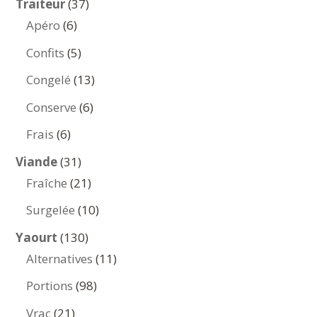
37
Traiteur
37
6
produits
Apéro
6
produits
5
Confits
5
produits
13
Congelé
13
produits
6
Conserve
6
produits
6
Frais
6
produits
31
Viande
31
produits
21
Fraîche
21
produits
10
Surgelée
10
produits
130
Yaourt
130
produits
11
Alternatives
11
produits
98
Portions
98
produits
21
Vrac
21