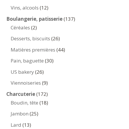
produits
12
Vins, alcools
12
produits
137
Boulangerie, patisserie
137
2
produits
Céréales
2
produits
26
Desserts, biscuits
26
produits
44
Matières premières
44
produits
30
Pain, baguette
30
produits
26
US bakery
26
produits
9
Viennoiseries
9
produits
172
Charcuterie
172
produits
18
Boudin, tête
18
produits
25
Jambon
25
produits
13
Lard
13