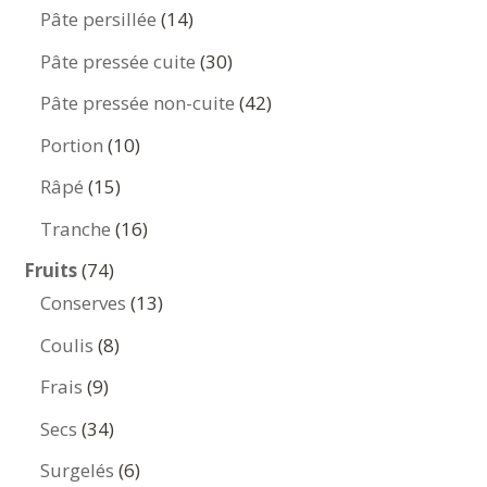
produits
14
Pâte persillée
14
produits
30
Pâte pressée cuite
30
produits
42
Pâte pressée non-cuite
42
produits
10
Portion
10
produits
15
Râpé
15
produits
16
Tranche
16
produits
74
Fruits
74
produits
13
Conserves
13
produits
8
Coulis
8
produits
9
Frais
9
produits
34
Secs
34
produits
6
Surgelés
6