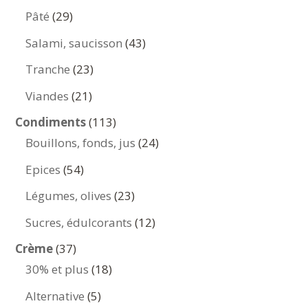
produits
29
Pâté
29
produits
43
Salami, saucisson
43
produits
23
Tranche
23
produits
21
Viandes
21
produits
113
Condiments
113
produits
24
Bouillons, fonds, jus
24
produits
54
Epices
54
produits
23
Légumes, olives
23
produits
12
Sucres, édulcorants
12
produits
37
Crème
37
produits
18
30% et plus
18
produits
5
Alternative
5