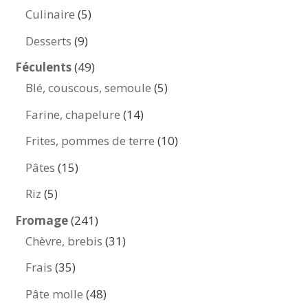
produits
5
Culinaire
5
produits
9
Desserts
9
produits
49
Féculents
49
produits
5
Blé, couscous, semoule
5
produits
14
Farine, chapelure
14
produits
10
Frites, pommes de terre
10
produits
15
Pâtes
15
produits
5
Riz
5
produits
241
Fromage
241
produits
31
Chèvre, brebis
31
produits
35
Frais
35
produits
48
Pâte molle
48