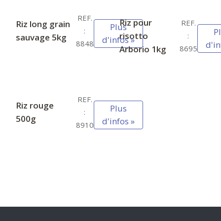
REF.
Riz pour
REF.
Riz long grain
Plus
:
P
risotto
:
sauvage 5kg
d'infos »
8848
d'in
Arborio 1kg
8695
REF.
Riz rouge
Plus
:
500g
d'infos »
8910