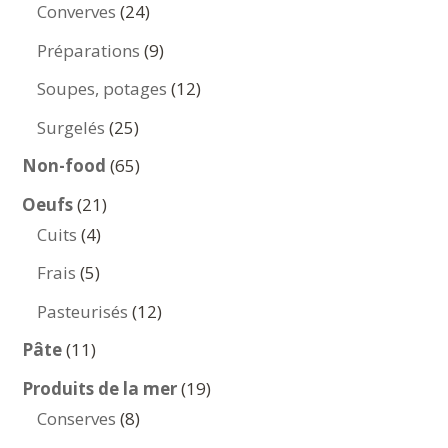
produits
24
Converves
24
produits
9
Préparations
9
produits
12
Soupes, potages
12
produits
25
Surgelés
25
produits
65
Non-food
65
produits
21
Oeufs
21
4
produits
Cuits
4
produits
5
Frais
5
produits
12
Pasteurisés
12
produits
11
Pâte
11
produits
19
Produits de la mer
19
8
produits
Conserves
8
produits