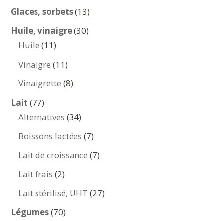
produits
13
Glaces, sorbets
13
produits
30
Huile, vinaigre
30
11
produits
Huile
11
produits
11
Vinaigre
11
produits
8
Vinaigrette
8
produits
77
Lait
77
produits
34
Alternatives
34
produits
7
Boissons lactées
7
produits
7
Lait de croissance
7
produits
2
Lait frais
2
produits
27
Lait stérilisé, UHT
27
produits
70
Légumes
70