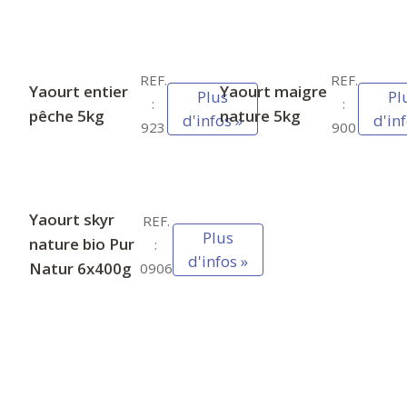
REF.
REF.
Yaourt entier
Yaourt maigre
Plus
Pl
:
:
pêche 5kg
nature 5kg
d'infos »
d'inf
923
900
Yaourt skyr
REF.
Plus
nature bio Pur
:
d'infos »
Natur 6x400g
0906