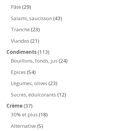
produits
29
Pâté
29
produits
43
Salami, saucisson
43
produits
23
Tranche
23
produits
21
Viandes
21
produits
113
Condiments
113
produits
24
Bouillons, fonds, jus
24
produits
54
Epices
54
produits
23
Légumes, olives
23
produits
12
Sucres, édulcorants
12
produits
37
Crème
37
produits
18
30% et plus
18
produits
5
Alternative
5