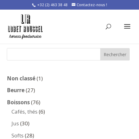
+32 (2) 463 38 48
Contactez-nous !
Rechercher
1
Non classé
1
produit
27
Beurre
27
produits
76
Boissons
76
produits
6
Cafés, thés
6
produits
30
Jus
30
produits
28
Softs
28