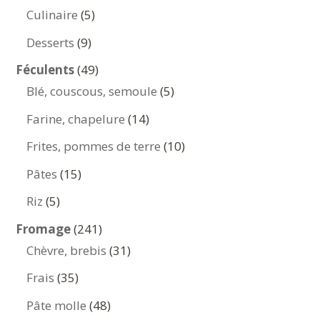
produits
5
Culinaire
5
produits
9
Desserts
9
produits
49
Féculents
49
produits
5
Blé, couscous, semoule
5
produits
14
Farine, chapelure
14
produits
10
Frites, pommes de terre
10
produits
15
Pâtes
15
produits
5
Riz
5
produits
241
Fromage
241
produits
31
Chèvre, brebis
31
produits
35
Frais
35
produits
48
Pâte molle
48