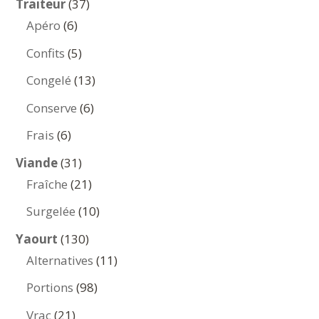
37
Traiteur
37
6
produits
Apéro
6
produits
5
Confits
5
produits
13
Congelé
13
produits
6
Conserve
6
produits
6
Frais
6
produits
31
Viande
31
produits
21
Fraîche
21
produits
10
Surgelée
10
produits
130
Yaourt
130
produits
11
Alternatives
11
produits
98
Portions
98
produits
21
Vrac
21