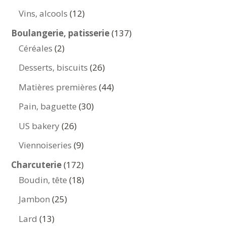
produits
12
Vins, alcools
12
produits
137
Boulangerie, patisserie
137
2
produits
Céréales
2
produits
26
Desserts, biscuits
26
produits
44
Matières premières
44
produits
30
Pain, baguette
30
produits
26
US bakery
26
produits
9
Viennoiseries
9
produits
172
Charcuterie
172
produits
18
Boudin, tête
18
produits
25
Jambon
25
produits
13
Lard
13