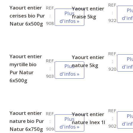
REF.
Yaourt entier
REF.
Yaourt entier
Pl
:
Plus
cerises bio Pur
:
fraise 5kg
d'inf
922
d'infos »
Natur 6x500g
908
REF.
Yaourt entier
Yaourt entier
Pl
REF.
:
myrtille bio
nature 5kg
Plus
d'inf
:
920
Pur Natur
d'infos »
903
6x500g
REF.
Yaourt entier
REF.
Yaourt entier
Pl
:
Plus
nature bio Pur
:
nature Inex 1l
d'inf
902
d'infos »
Natur 6x750g
909