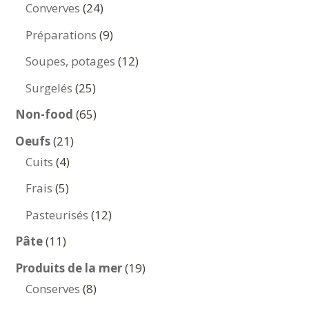
produits
24
Converves
24
produits
9
Préparations
9
produits
12
Soupes, potages
12
produits
25
Surgelés
25
produits
65
Non-food
65
produits
21
Oeufs
21
4
produits
Cuits
4
produits
5
Frais
5
produits
12
Pasteurisés
12
produits
11
Pâte
11
produits
19
Produits de la mer
19
8
produits
Conserves
8
produits