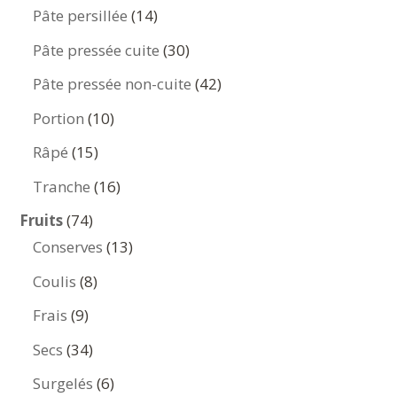
produits
14
Pâte persillée
14
produits
30
Pâte pressée cuite
30
produits
42
Pâte pressée non-cuite
42
produits
10
Portion
10
produits
15
Râpé
15
produits
16
Tranche
16
produits
74
Fruits
74
produits
13
Conserves
13
produits
8
Coulis
8
produits
9
Frais
9
produits
34
Secs
34
produits
6
Surgelés
6