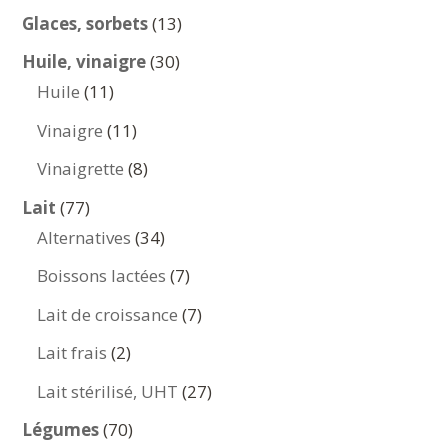
produits
13
Glaces, sorbets
13
produits
30
Huile, vinaigre
30
11
produits
Huile
11
produits
11
Vinaigre
11
produits
8
Vinaigrette
8
produits
77
Lait
77
produits
34
Alternatives
34
produits
7
Boissons lactées
7
produits
7
Lait de croissance
7
produits
2
Lait frais
2
produits
27
Lait stérilisé, UHT
27
produits
70
Légumes
70