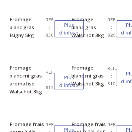
Fromage
Fromage
REF.
REF.
Plus
Pl
blanc gras
blanc gras
:
:
d'infos »
d'inf
Isigny 5kg
Walschot 3kg
830
820
Fromage
Fromage
REF.
REF.
Pl
blanc mi-gras
blanc mi-gras
:
Plus
:
d'inf
aromatisé
Walschot 3kg
810
d'infos »
811
Walschot 3kg
Fromage frais
Fromage frais
REF.
REF.
Plus
Pl