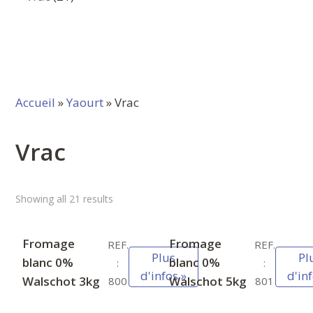
produits
Accueil
»
Yaourt
» Vrac
Vrac
Showing all 21 results
Fromage
Fromage
REF.
REF.
Plus
Pl
blanc 0%
blanc 0%
:
:
d'infos »
d'inf
Walschot 3kg
Walschot 5kg
800
801