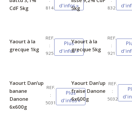
battu 3,1%
lissé 9,2% CdF
:
:
d'infos »
d'inf
CdF 5kg
5kg
814
832
REF.
REF.
Yaourt à la
Yaourt à la
Plus
Pl
:
:
grecque 1kg
grecque 5kg
d'infos »
d'inf
925
921
Yaourt Dan’up
Yaourt Dan’up
REF.
REF.
P
banane
fraise Danone
:
Plus
:
d'in
Danone
6x600g
5032
d'infos »
5031
6x600g