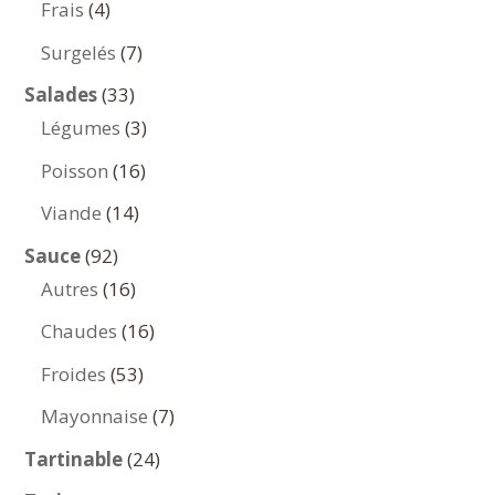
4
Frais
4
produits
7
Surgelés
7
produits
33
Salades
33
produits
3
Légumes
3
produits
16
Poisson
16
produits
14
Viande
14
produits
92
Sauce
92
produits
16
Autres
16
produits
16
Chaudes
16
produits
53
Froides
53
produits
7
Mayonnaise
7
produits
24
Tartinable
24
produits