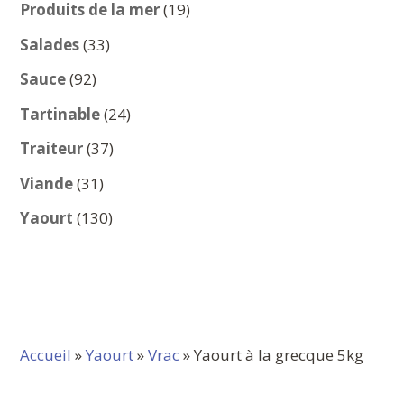
produits
19
Produits de la mer
19
produits
33
Salades
33
produits
92
Sauce
92
produits
24
Tartinable
24
produits
37
Traiteur
37
produits
31
Viande
31
produits
130
Yaourt
130
produits
Accueil
»
Yaourt
»
Vrac
» Yaourt à la grecque 5kg