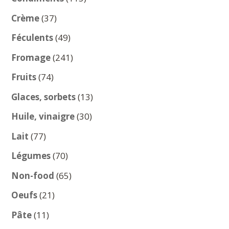
produits
37
Crème
37
produits
49
Féculents
49
produits
241
Fromage
241
produits
74
Fruits
74
produits
13
Glaces, sorbets
13
produits
30
Huile, vinaigre
30
produits
77
Lait
77
produits
70
Légumes
70
produits
65
Non-food
65
produits
21
Oeufs
21
produits
11
Pâte
11