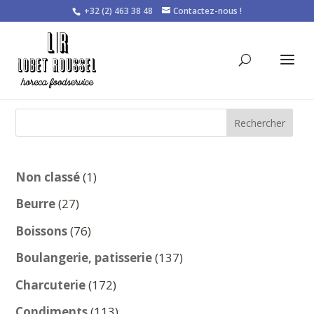
+32 (2) 463 38 48
Contactez-nous !
Rechercher
1
Non classé
1
produit
27
Beurre
27
produits
76
Boissons
76
produits
137
Boulangerie, patisserie
137
produits
172
Charcuterie
172
produits
113
Condiments
113