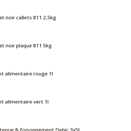
t noir callets 811 2,5kg
t noir plaque 811 5kg
t alimentaire rouge 1l
t alimentaire vert 1l
tenue & foisonnement Debic 3x5l