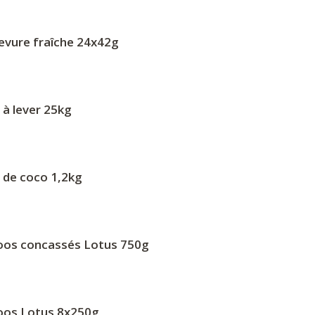
evure fraîche 24x42g
à lever 25kg
 de coco 1,2kg
oos concassés Lotus 750g
oos Lotus 8x250g