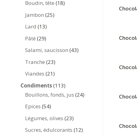
produits
18
Boudin, tête
18
Chocola
produits
25
Jambon
25
produits
13
Lard
13
produits
Chocola
29
Pâté
29
produits
43
Salami, saucisson
43
produits
23
Tranche
23
Chocola
produits
21
Viandes
21
produits
113
Condiments
113
produits
24
Bouillons, fonds, jus
24
Chocola
produits
54
Epices
54
produits
23
Légumes, olives
23
Chocola
produits
12
Sucres, édulcorants
12