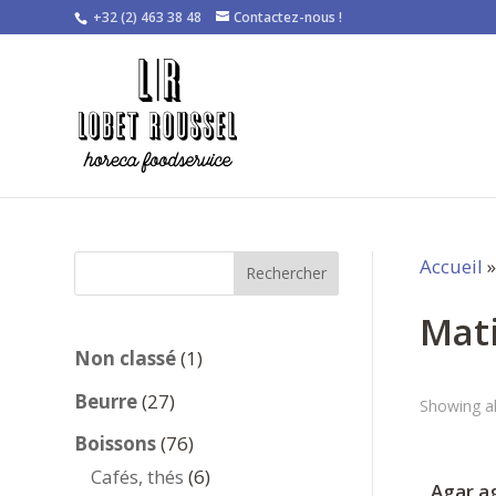
+32 (2) 463 38 48
Contactez-nous !
Accueil
Rechercher
Mat
1
Non classé
1
produit
27
Beurre
27
Showing al
produits
76
Boissons
76
produits
6
Cafés, thés
6
Agar ag