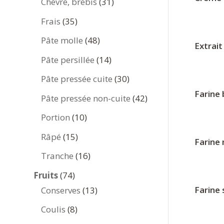
produits
31
Chèvre, brebis
31
produits
35
Frais
35
produits
48
Pâte molle
48
Extrait
produits
14
Pâte persillée
14
produits
30
Pâte pressée cuite
30
produits
Farine
42
Pâte pressée non-cuite
42
produits
10
Portion
10
produits
15
Râpé
15
Farine
produits
16
Tranche
16
produits
74
Fruits
74
produits
13
Farine
Conserves
13
produits
8
Coulis
8
produits