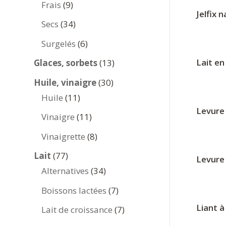
9
Frais
9
Jelfix 
produits
34
Secs
34
produits
6
Surgelés
6
produits
13
Lait e
Glaces, sorbets
13
produits
30
Huile, vinaigre
30
11
produits
Huile
11
Levure 
produits
11
Vinaigre
11
produits
8
Vinaigrette
8
produits
77
Lait
77
Levure
produits
34
Alternatives
34
produits
7
Boissons lactées
7
produits
Liant à
7
Lait de croissance
7
produits