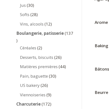
produits
30
Jus
30
produits
28
Softs
28
produits
Arome 
12
Vins, alcools
12
produits
Boulangerie, patisserie
137
137
Baking
produits
2
Céréales
2
produits
26
Desserts, biscuits
26
produits
44
Matières premières
44
Bâtons
produits
30
Pain, baguette
30
produits
26
US bakery
26
produits
Beurre
9
Viennoiseries
9
produits
172
Charcuterie
172