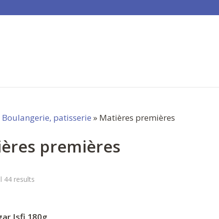
»
Boulangerie, patisserie
» Matières premières
ières premières
l 44 results
ar Isfi 180g