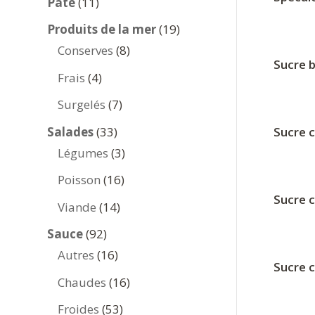
11
Pâte
11
produits
19
Produits de la mer
19
8
produits
Conserves
8
Sucre 
produits
4
Frais
4
produits
7
Surgelés
7
produits
33
Salades
33
Sucre 
produits
3
Légumes
3
produits
16
Poisson
16
Sucre 
produits
14
Viande
14
produits
92
Sauce
92
produits
16
Autres
16
Sucre 
produits
16
Chaudes
16
produits
53
Froides
53