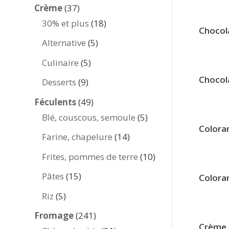
produits
37
Crème
37
produits
18
30% et plus
18
Chocola
produits
5
Alternative
5
produits
5
Culinaire
5
produits
Chocola
9
Desserts
9
produits
49
Féculents
49
produits
5
Blé, couscous, semoule
5
Coloran
produits
14
Farine, chapelure
14
produits
10
Frites, pommes de terre
10
produits
15
Pâtes
15
Coloran
produits
5
Riz
5
produits
241
Fromage
241
Crème 