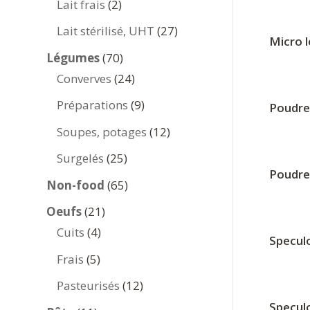
2
Lait frais
2
produits
27
Lait stérilisé, UHT
27
Micro l
produits
70
Légumes
70
produits
24
Converves
24
produits
9
Préparations
9
Poudre 
produits
12
Soupes, potages
12
produits
25
Surgelés
25
Poudre
produits
65
Non-food
65
produits
21
Oeufs
21
4
produits
Cuits
4
Specul
produits
5
Frais
5
produits
12
Pasteurisés
12
produits
Specul