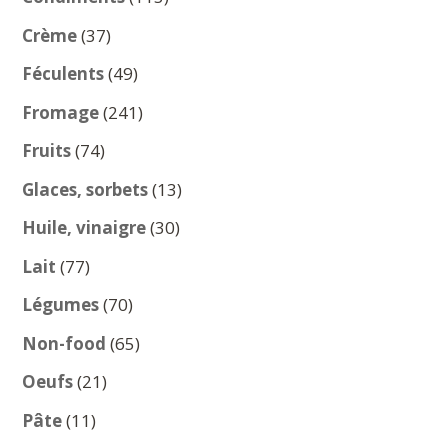
produits
37
Crème
37
produits
49
Féculents
49
produits
241
Fromage
241
produits
74
Fruits
74
produits
13
Glaces, sorbets
13
produits
30
Huile, vinaigre
30
produits
77
Lait
77
produits
70
Légumes
70
produits
65
Non-food
65
produits
21
Oeufs
21
produits
11
Pâte
11