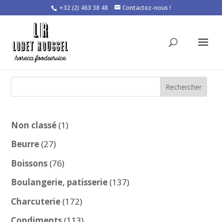
+32 (2) 463 38 48
Contactez-nous !
Rechercher
1
Non classé
1
produit
27
Beurre
27
produits
76
Boissons
76
produits
137
Boulangerie, patisserie
137
produits
172
Charcuterie
172
produits
113
Condiments
113