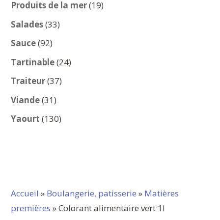
produits
19
Produits de la mer
19
produits
33
Salades
33
produits
92
Sauce
92
produits
24
Tartinable
24
produits
37
Traiteur
37
produits
31
Viande
31
produits
130
Yaourt
130
produits
Accueil
»
Boulangerie, patisserie
»
Matières
premières
» Colorant alimentaire vert 1l