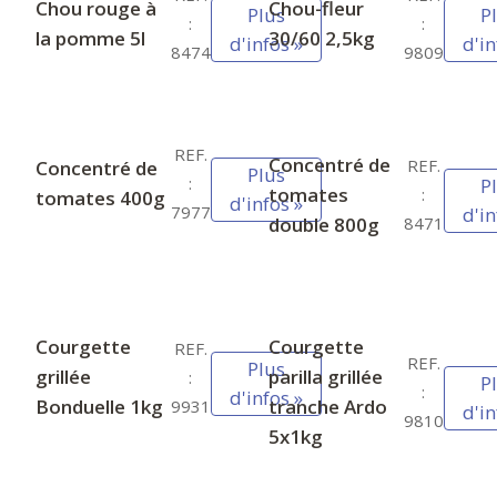
Chou rouge à
Chou-fleur
Plus
P
:
:
la pomme 5l
30/60 2,5kg
d'infos »
d'in
8474
9809
REF.
Concentré de
REF.
Concentré de
Plus
:
P
tomates
:
tomates 400g
d'infos »
7977
d'in
double 800g
8471
Courgette
Courgette
REF.
REF.
Plus
grillée
parilla grillée
:
P
:
d'infos »
Bonduelle 1kg
tranche Ardo
9931
d'in
9810
5x1kg