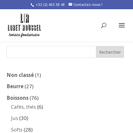
+32 (2) 463 38 48
Contactez-nous !
Rechercher
1
Non classé
1
produit
27
Beurre
27
produits
76
Boissons
76
produits
6
Cafés, thés
6
produits
30
Jus
30
produits
28
Softs
28