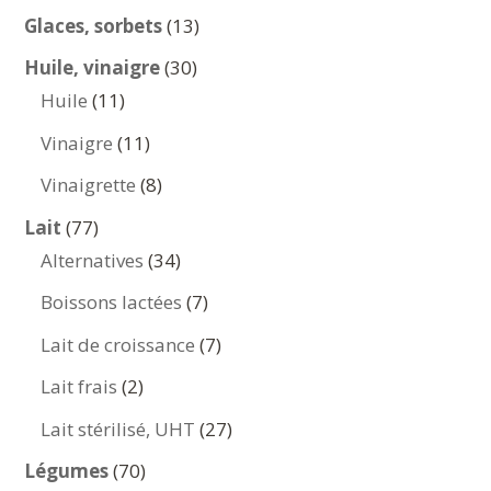
produits
13
Glaces, sorbets
13
produits
30
Huile, vinaigre
30
11
produits
Huile
11
produits
11
Vinaigre
11
produits
8
Vinaigrette
8
produits
77
Lait
77
produits
34
Alternatives
34
produits
7
Boissons lactées
7
produits
7
Lait de croissance
7
produits
2
Lait frais
2
produits
27
Lait stérilisé, UHT
27
produits
70
Légumes
70