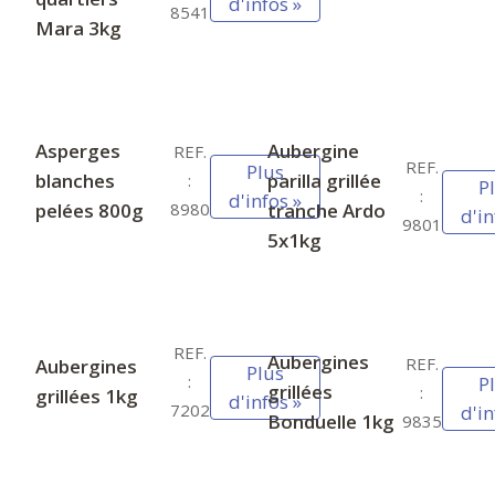
d'infos »
8541
Mara 3kg
Asperges
Aubergine
REF.
REF.
Plus
blanches
parilla grillée
:
P
:
d'infos »
pelées 800g
tranche Ardo
8980
d'in
9801
5x1kg
REF.
Aubergines
REF.
Aubergines
Plus
:
P
grillées
:
grillées 1kg
d'infos »
7202
d'in
Bonduelle 1kg
9835