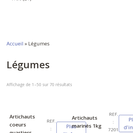
produits
Accueil
» Légumes
Légumes
Affichage de 1–50 sur 70 résultats
REF.
Artichauts
Artichauts
P
REF.
:
coeurs
marinés 1kg
Plus
d'in
:
7201
quartiers