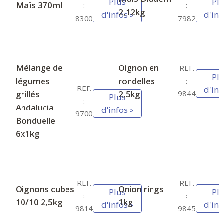
Plus
P
Maïs 370ml
:
:
2,12kg
d'infos »
d'in
8300
7982
Mélange de
Oignon en
REF.
P
légumes
rondelles
:
REF.
d'in
grillés
2,5kg
9844
Plus
:
Andalucia
d'infos »
9700
Bonduelle
6x1kg
REF.
REF.
Oignons cubes
Onion rings
Plus
P
:
:
10/10 2,5kg
1kg
d'infos »
d'in
9814
9845