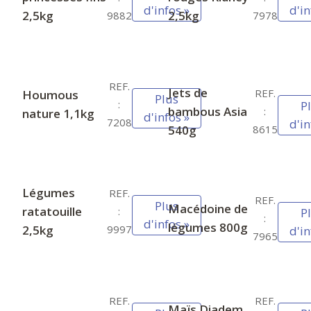
d'infos »
d'in
2,5kg
2,5kg
9882
7978
REF.
Jets de
REF.
Houmous
Plus
:
P
bambous Asia
:
nature 1,1kg
d'infos »
7208
d'in
540g
8615
Légumes
REF.
REF.
Plus
Macédoine de
ratatouille
:
P
:
d'infos »
légumes 800g
2,5kg
9997
d'in
7965
REF.
REF.
Maïs Diadem