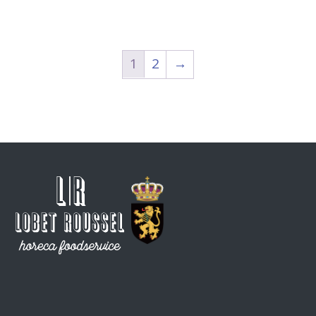
1
2
→