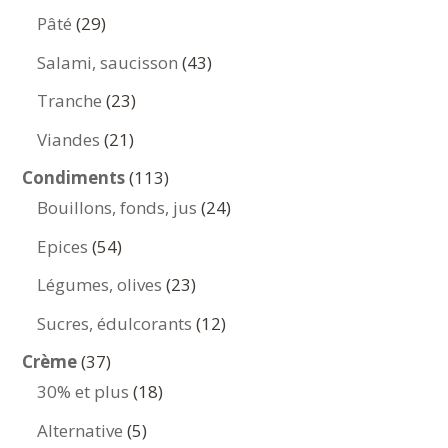
produits
29
Pâté
29
produits
43
Salami, saucisson
43
produits
23
Tranche
23
produits
21
Viandes
21
produits
113
Condiments
113
produits
24
Bouillons, fonds, jus
24
produits
54
Epices
54
produits
23
Légumes, olives
23
produits
12
Sucres, édulcorants
12
produits
37
Crème
37
produits
18
30% et plus
18
produits
5
Alternative
5