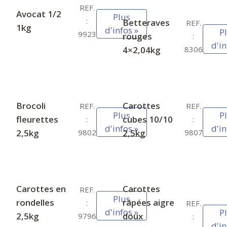
REF.
Avocat 1/2
Plus
:
Betteraves
REF.
1kg
d'infos »
P
9923
rouges
:
d'in
4×2,04kg
8306
Brocoli
Carottes
REF.
REF.
Plus
P
fleurettes
cubes 10/10
:
:
d'infos »
d'in
2,5kg
2,5kg
9802
9807
Carottes en
Carottes
REF.
Plus
rondelles
râpées aigre
:
REF.
d'infos »
P
2,5kg
doux
9796
:
d'in