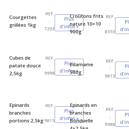
REF.
Croûtons frits
REF.
Courgettes
Plus
:
P
nature 10×10
:
grillées 1kg
d'infos »
7203
d'in
900g
8553
Cubes de
REF.
REF.
Plus
Edamame
patate douce
:
P
:
d'infos »
500g
2,5kg
9998
d'in
9813
Epinards
Epinards en
REF.
REF.
Plus
branches
branches
:
P
:
d'infos »
portions 2,5kg
Bonduelle
9815
d'in
9988
4×2,5kg