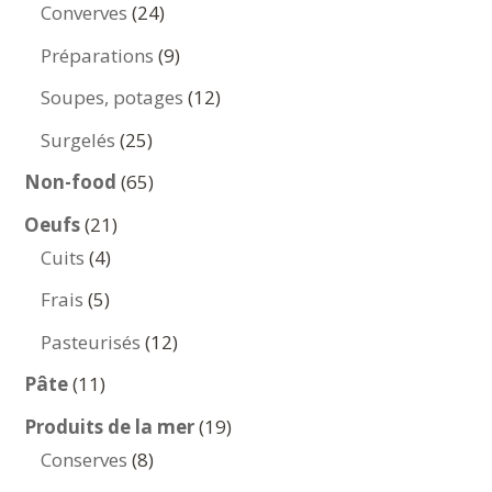
produits
24
Converves
24
produits
9
Préparations
9
produits
12
Soupes, potages
12
produits
25
Surgelés
25
produits
65
Non-food
65
produits
21
Oeufs
21
4
produits
Cuits
4
produits
5
Frais
5
produits
12
Pasteurisés
12
produits
11
Pâte
11
produits
19
Produits de la mer
19
8
produits
Conserves
8
produits