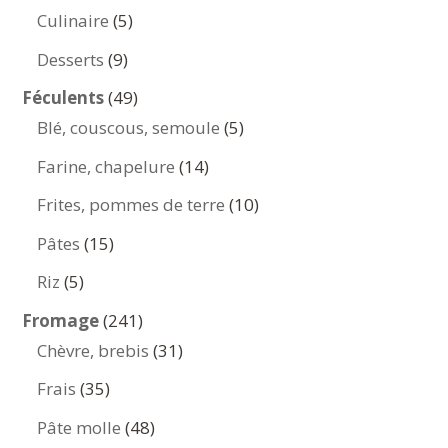
produits
5
Culinaire
5
produits
9
Desserts
9
produits
49
Féculents
49
produits
5
Blé, couscous, semoule
5
produits
14
Farine, chapelure
14
produits
10
Frites, pommes de terre
10
produits
15
Pâtes
15
produits
5
Riz
5
produits
241
Fromage
241
produits
31
Chèvre, brebis
31
produits
35
Frais
35
produits
48
Pâte molle
48