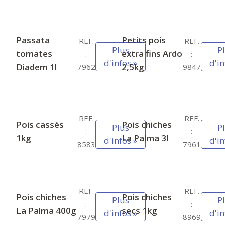
Passata
Petits pois
REF.
REF.
Plus
P
tomates
extra fins Ardo
:
:
d'infos »
d'in
Diadem 1l
2,5kg
7962
9847
REF.
REF.
Pois cassés
Pois chiches
Plus
P
:
:
1kg
La Palma 3l
d'infos »
d'in
8583
7961
REF.
REF.
Pois chiches
Pois chiches
Plus
P
:
:
La Palma 400g
secs 1kg
d'infos »
d'in
7979
8969