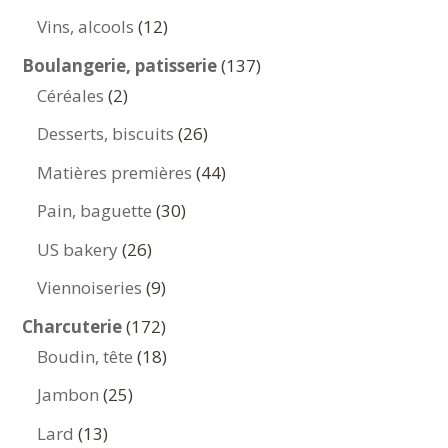
produits
12
Vins, alcools
12
produits
137
Boulangerie, patisserie
137
2
produits
Céréales
2
produits
26
Desserts, biscuits
26
produits
44
Matières premières
44
produits
30
Pain, baguette
30
produits
26
US bakery
26
produits
9
Viennoiseries
9
produits
172
Charcuterie
172
produits
18
Boudin, tête
18
produits
25
Jambon
25
produits
13
Lard
13