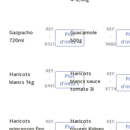
REF.
REF.
Gazpacho
Guacamole
Plus
P
:
:
720ml
500g
d'infos »
d'in
8531
9880
REF.
Haricots
REF.
Haricots
Plus
:
P
blancs sauce
:
blancs 1kg
d'infos »
8491
d'in
tomate 3l
8774
Haricots
Haricots
REF.
REF.
Plus
P
princesses fins
rouges Kidney
:
: