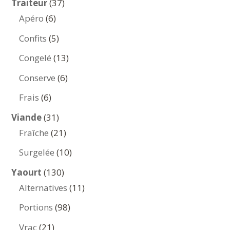
37
Traiteur
37
6
produits
Apéro
6
produits
5
Confits
5
produits
13
Congelé
13
produits
6
Conserve
6
produits
6
Frais
6
produits
31
Viande
31
produits
21
Fraîche
21
produits
10
Surgelée
10
produits
130
Yaourt
130
produits
11
Alternatives
11
produits
98
Portions
98
produits
21
Vrac
21