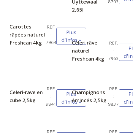
Uyttewaal
8703
2,65l
Carottes
REF.
Plus
râpées naturel
:
d'infos »
Freshcan 4kg
Céleri râve
7964
REF.
P
naturel
:
d'in
Freshcan 4kg
7963
REF.
REF.
Celeri-rave en
Champignons
Plus
P
:
:
cube 2,5kg
émincés 2,5kg
d'infos »
d'in
9841
9837
REF.
REF.