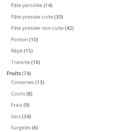
produits
14
Pâte persillée
14
produits
30
Pâte pressée cuite
30
produits
42
Pâte pressée non-cuite
42
produits
10
Portion
10
produits
15
Râpé
15
produits
16
Tranche
16
produits
74
Fruits
74
produits
13
Conserves
13
produits
8
Coulis
8
produits
9
Frais
9
produits
34
Secs
34
produits
6
Surgelés
6