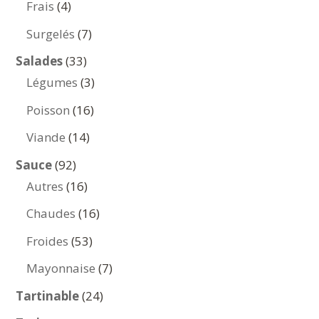
4
Frais
4
produits
7
Surgelés
7
produits
33
Salades
33
produits
3
Légumes
3
produits
16
Poisson
16
produits
14
Viande
14
produits
92
Sauce
92
produits
16
Autres
16
produits
16
Chaudes
16
produits
53
Froides
53
produits
7
Mayonnaise
7
produits
24
Tartinable
24
produits