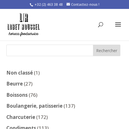
+32 (2) 463 38 48
Contactez-nous !
Rechercher
1
Non classé
1
produit
27
Beurre
27
produits
76
Boissons
76
produits
137
Boulangerie, patisserie
137
produits
172
Charcuterie
172
produits
113
Condiments
113