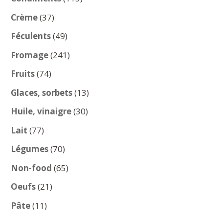
produits
37
Crème
37
produits
49
Féculents
49
produits
241
Fromage
241
produits
74
Fruits
74
produits
13
Glaces, sorbets
13
produits
30
Huile, vinaigre
30
produits
77
Lait
77
produits
70
Légumes
70
produits
65
Non-food
65
produits
21
Oeufs
21
produits
11
Pâte
11