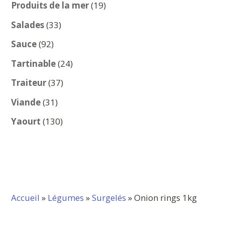
produits
19
Produits de la mer
19
produits
33
Salades
33
produits
92
Sauce
92
produits
24
Tartinable
24
produits
37
Traiteur
37
produits
31
Viande
31
produits
130
Yaourt
130
produits
Accueil
»
Légumes
»
Surgelés
» Onion rings 1kg