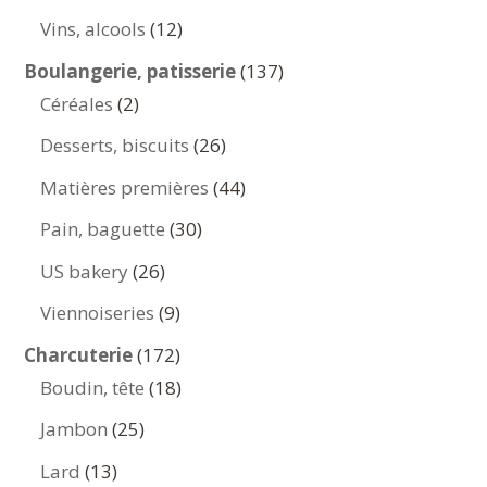
produits
12
Vins, alcools
12
produits
137
Boulangerie, patisserie
137
2
produits
Céréales
2
produits
26
Desserts, biscuits
26
produits
44
Matières premières
44
produits
30
Pain, baguette
30
produits
26
US bakery
26
produits
9
Viennoiseries
9
produits
172
Charcuterie
172
produits
18
Boudin, tête
18
produits
25
Jambon
25
produits
13
Lard
13