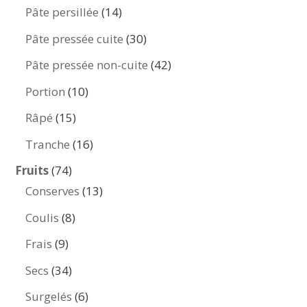
produits
14
Pâte persillée
14
produits
30
Pâte pressée cuite
30
produits
42
Pâte pressée non-cuite
42
produits
10
Portion
10
produits
15
Râpé
15
produits
16
Tranche
16
produits
74
Fruits
74
produits
13
Conserves
13
produits
8
Coulis
8
produits
9
Frais
9
produits
34
Secs
34
produits
6
Surgelés
6