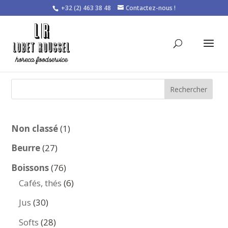
+32 (2) 463 38 48
Contactez-nous !
Rechercher
1
Non classé
1
produit
27
Beurre
27
produits
76
Boissons
76
produits
6
Cafés, thés
6
produits
30
Jus
30
produits
28
Softs
28