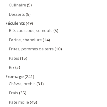
produits
5
Culinaire
5
produits
9
Desserts
9
produits
49
Féculents
49
produits
5
Blé, couscous, semoule
5
produits
14
Farine, chapelure
14
produits
10
Frites, pommes de terre
10
produits
15
Pâtes
15
produits
5
Riz
5
produits
241
Fromage
241
produits
31
Chèvre, brebis
31
produits
35
Frais
35
produits
48
Pâte molle
48