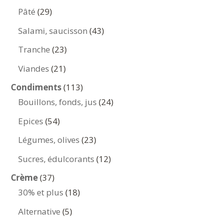
produits
29
Pâté
29
produits
43
Salami, saucisson
43
produits
23
Tranche
23
produits
21
Viandes
21
produits
113
Condiments
113
produits
24
Bouillons, fonds, jus
24
produits
54
Epices
54
produits
23
Légumes, olives
23
produits
12
Sucres, édulcorants
12
produits
37
Crème
37
produits
18
30% et plus
18
produits
5
Alternative
5