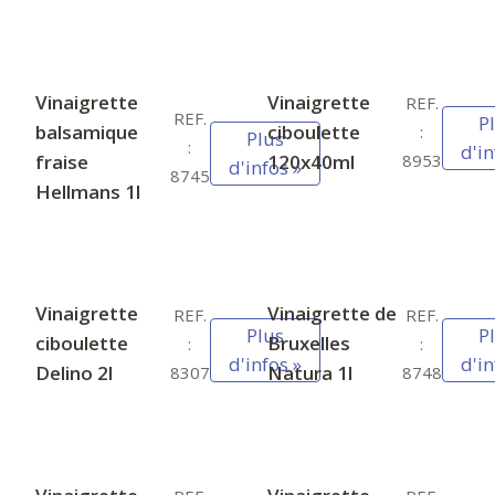
Vinaigrette
Vinaigrette
REF.
REF.
P
balsamique
ciboulette
:
Plus
:
d'in
fraise
120x40ml
8953
d'infos »
8745
Hellmans 1l
Vinaigrette
Vinaigrette de
REF.
REF.
Plus
P
ciboulette
Bruxelles
:
:
d'infos »
d'in
Delino 2l
Natura 1l
8307
8748