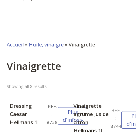
produits
Accueil
»
Huile, vinaigre
» Vinaigrette
Vinaigrette
Showing all 8 results
Dressing
Vinaigrette
REF.
REF.
Plus
Caesar
agrume jus de
:
P
:
d'infos »
Hellmans 1l
citron
8738
d'in
8744
Hellmans 1l