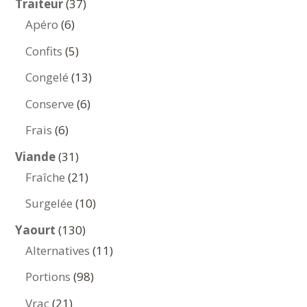
37
Traiteur
37
6
produits
Apéro
6
produits
5
Confits
5
produits
13
Congelé
13
produits
6
Conserve
6
produits
6
Frais
6
produits
31
Viande
31
produits
21
Fraîche
21
produits
10
Surgelée
10
produits
130
Yaourt
130
produits
11
Alternatives
11
produits
98
Portions
98
produits
21
Vrac
21