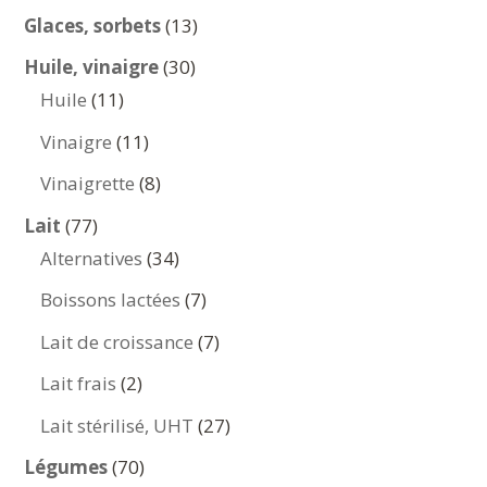
produits
13
Glaces, sorbets
13
produits
30
Huile, vinaigre
30
11
produits
Huile
11
produits
11
Vinaigre
11
produits
8
Vinaigrette
8
produits
77
Lait
77
produits
34
Alternatives
34
produits
7
Boissons lactées
7
produits
7
Lait de croissance
7
produits
2
Lait frais
2
produits
27
Lait stérilisé, UHT
27
produits
70
Légumes
70