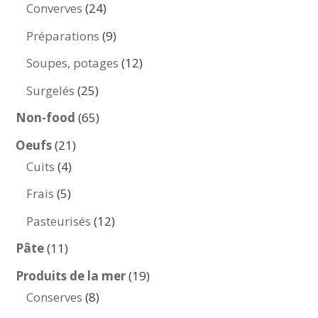
produits
24
Converves
24
produits
9
Préparations
9
produits
12
Soupes, potages
12
produits
25
Surgelés
25
produits
65
Non-food
65
produits
21
Oeufs
21
4
produits
Cuits
4
produits
5
Frais
5
produits
12
Pasteurisés
12
produits
11
Pâte
11
produits
19
Produits de la mer
19
8
produits
Conserves
8
produits