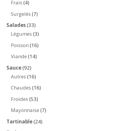
4
Frais
4
produits
7
Surgelés
7
produits
33
Salades
33
produits
3
Légumes
3
produits
16
Poisson
16
produits
14
Viande
14
produits
92
Sauce
92
produits
16
Autres
16
produits
16
Chaudes
16
produits
53
Froides
53
produits
7
Mayonnaise
7
produits
24
Tartinable
24
produits