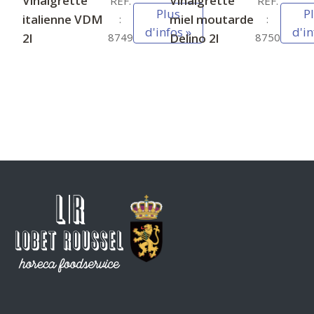
Vinaigrette
Vinaigrette
REF.
REF.
Plus
P
italienne VDM
miel moutarde
:
:
d'infos »
d'in
2l
Delino 2l
8749
8750