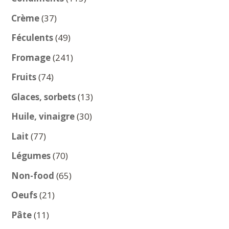
produits
37
Crème
37
produits
49
Féculents
49
produits
241
Fromage
241
produits
74
Fruits
74
produits
13
Glaces, sorbets
13
produits
30
Huile, vinaigre
30
produits
77
Lait
77
produits
70
Légumes
70
produits
65
Non-food
65
produits
21
Oeufs
21
produits
11
Pâte
11