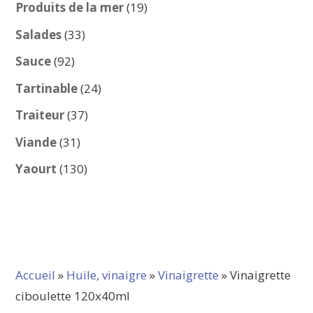
produits
19
Produits de la mer
19
produits
33
Salades
33
produits
92
Sauce
92
produits
24
Tartinable
24
produits
37
Traiteur
37
produits
31
Viande
31
produits
130
Yaourt
130
produits
Accueil
»
Huile, vinaigre
»
Vinaigrette
» Vinaigrette
ciboulette 120x40ml