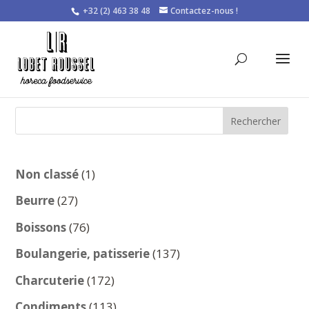
+32 (2) 463 38 48
Contactez-nous !
Rechercher
1
Non classé
1
produit
27
Beurre
27
produits
76
Boissons
76
produits
137
Boulangerie, patisserie
137
produits
172
Charcuterie
172
produits
113
Condiments
113