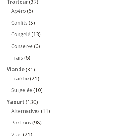
37
Traiteur
37
6
produits
Apéro
6
produits
5
Confits
5
produits
13
Congelé
13
produits
6
Conserve
6
produits
6
Frais
6
produits
31
Viande
31
produits
21
Fraîche
21
produits
10
Surgelée
10
produits
130
Yaourt
130
produits
11
Alternatives
11
produits
98
Portions
98
produits
21
Vrac
21