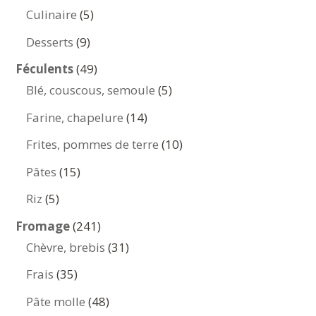
produits
5
Culinaire
5
produits
9
Desserts
9
produits
49
Féculents
49
produits
5
Blé, couscous, semoule
5
produits
14
Farine, chapelure
14
produits
10
Frites, pommes de terre
10
produits
15
Pâtes
15
produits
5
Riz
5
produits
241
Fromage
241
produits
31
Chèvre, brebis
31
produits
35
Frais
35
produits
48
Pâte molle
48