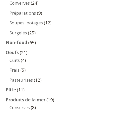
produits
24
Converves
24
produits
9
Préparations
9
produits
12
Soupes, potages
12
produits
25
Surgelés
25
produits
65
Non-food
65
produits
21
Oeufs
21
4
produits
Cuits
4
produits
5
Frais
5
produits
12
Pasteurisés
12
produits
11
Pâte
11
produits
19
Produits de la mer
19
8
produits
Conserves
8
produits