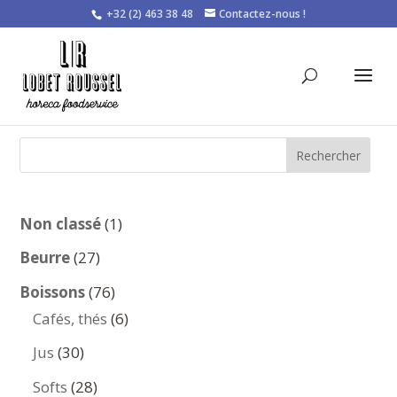
+32 (2) 463 38 48
Contactez-nous !
Rechercher
1
Non classé
1
produit
27
Beurre
27
produits
76
Boissons
76
produits
6
Cafés, thés
6
produits
30
Jus
30
produits
28
Softs
28