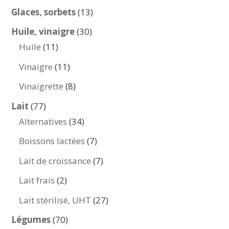
produits
13
Glaces, sorbets
13
produits
30
Huile, vinaigre
30
11
produits
Huile
11
produits
11
Vinaigre
11
produits
8
Vinaigrette
8
produits
77
Lait
77
produits
34
Alternatives
34
produits
7
Boissons lactées
7
produits
7
Lait de croissance
7
produits
2
Lait frais
2
produits
27
Lait stérilisé, UHT
27
produits
70
Légumes
70