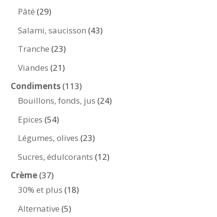
produits
29
Pâté
29
produits
43
Salami, saucisson
43
produits
23
Tranche
23
produits
21
Viandes
21
produits
113
Condiments
113
produits
24
Bouillons, fonds, jus
24
produits
54
Epices
54
produits
23
Légumes, olives
23
produits
12
Sucres, édulcorants
12
produits
37
Crème
37
produits
18
30% et plus
18
produits
5
Alternative
5