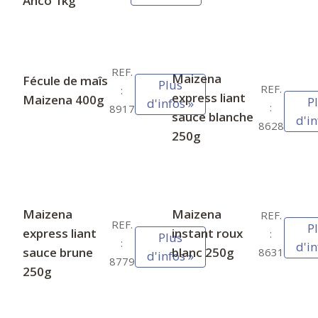
Anco 1kg
REF.
Maizena
Fécule de maîs
Plus
REF.
:
express liant
Maizena 400g
P
d'infos »
:
8917
sauce blanche
d'in
8628
250g
Maizena
Maizena
REF.
REF.
P
express liant
instant roux
:
Plus
:
d'in
sauce brune
blanc 250g
8631
d'infos »
8779
250g