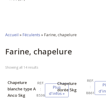
produits
Accueil
»
Féculents
» Farine, chapelure
Farine, chapelure
Showing all 14 results
REF.
Chapelure
REF.
Chapelure
P
:
Plus
blanche type A
:
dorée 5kg
d'in
8861
d'infos »
Anco 5kg
8536