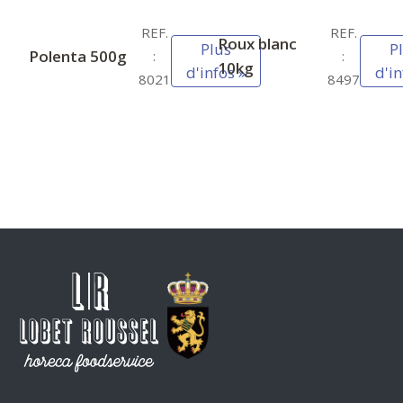
REF.
REF.
Roux blanc
Plus
P
Polenta 500g
:
:
10kg
d'infos »
d'in
8021
8497