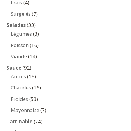
4
Frais
4
produits
7
Surgelés
7
produits
33
Salades
33
produits
3
Légumes
3
produits
16
Poisson
16
produits
14
Viande
14
produits
92
Sauce
92
produits
16
Autres
16
produits
16
Chaudes
16
produits
53
Froides
53
produits
7
Mayonnaise
7
produits
24
Tartinable
24
produits