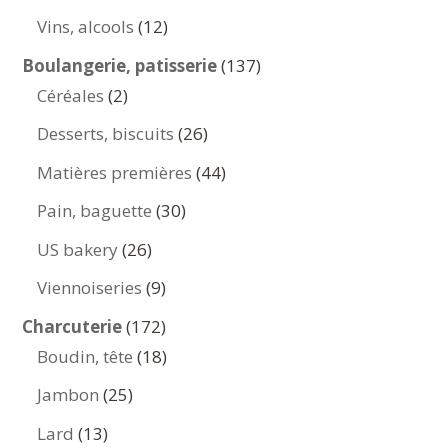
produits
12
Vins, alcools
12
produits
137
Boulangerie, patisserie
137
2
produits
Céréales
2
produits
26
Desserts, biscuits
26
produits
44
Matières premières
44
produits
30
Pain, baguette
30
produits
26
US bakery
26
produits
9
Viennoiseries
9
produits
172
Charcuterie
172
produits
18
Boudin, tête
18
produits
25
Jambon
25
produits
13
Lard
13