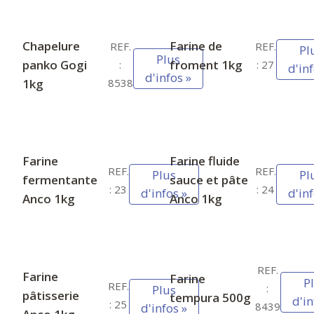
Chapelure
Farine de
REF.
REF.
Pl
Plus
panko Gogi
froment 1kg
: 27
:
d'inf
d'infos »
1kg
8538
Farine
Farine fluide
REF.
REF.
Plus
Pl
fermentante
sauce et pâte
: 23
: 24
d'infos »
d'inf
Anco 1kg
Anco 1kg
REF.
Farine
Farine
P
REF.
:
Plus
pâtisserie
tempura 500g
d'in
: 25
8439
d'infos »