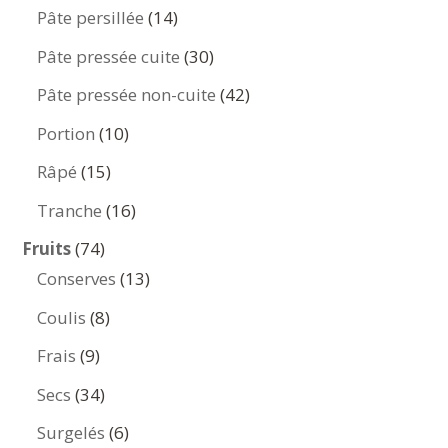
produits
14
Pâte persillée
14
produits
30
Pâte pressée cuite
30
produits
42
Pâte pressée non-cuite
42
produits
10
Portion
10
produits
15
Râpé
15
produits
16
Tranche
16
produits
74
Fruits
74
produits
13
Conserves
13
produits
8
Coulis
8
produits
9
Frais
9
produits
34
Secs
34
produits
6
Surgelés
6