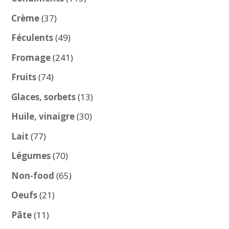
produits
37
Crème
37
produits
49
Féculents
49
produits
241
Fromage
241
produits
74
Fruits
74
produits
13
Glaces, sorbets
13
produits
30
Huile, vinaigre
30
produits
77
Lait
77
produits
70
Légumes
70
produits
65
Non-food
65
produits
21
Oeufs
21
produits
11
Pâte
11