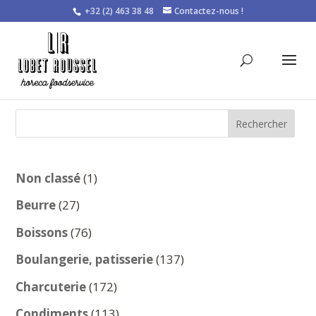
+32 (2) 463 38 48
Contactez-nous !
Rechercher
1
Non classé
1
produit
27
Beurre
27
produits
76
Boissons
76
produits
137
Boulangerie, patisserie
137
produits
172
Charcuterie
172
produits
113
Condiments
113