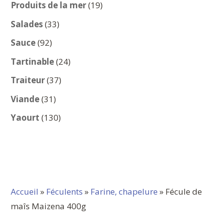
produits
19
Produits de la mer
19
produits
33
Salades
33
produits
92
Sauce
92
produits
24
Tartinable
24
produits
37
Traiteur
37
produits
31
Viande
31
produits
130
Yaourt
130
produits
Accueil
»
Féculents
»
Farine, chapelure
» Fécule de
maîs Maizena 400g