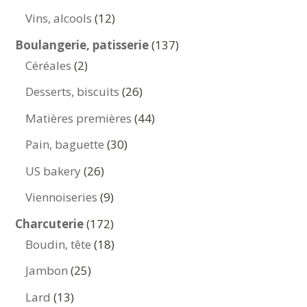
produits
12
Vins, alcools
12
produits
137
Boulangerie, patisserie
137
2
produits
Céréales
2
produits
26
Desserts, biscuits
26
produits
44
Matières premières
44
produits
30
Pain, baguette
30
produits
26
US bakery
26
produits
9
Viennoiseries
9
produits
172
Charcuterie
172
produits
18
Boudin, tête
18
produits
25
Jambon
25
produits
13
Lard
13