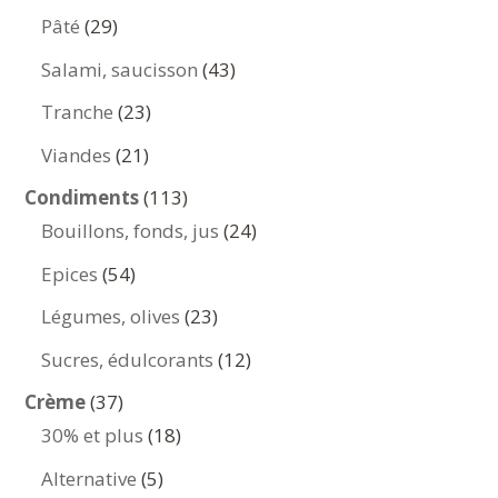
produits
29
Pâté
29
produits
43
Salami, saucisson
43
produits
23
Tranche
23
produits
21
Viandes
21
produits
113
Condiments
113
produits
24
Bouillons, fonds, jus
24
produits
54
Epices
54
produits
23
Légumes, olives
23
produits
12
Sucres, édulcorants
12
produits
37
Crème
37
produits
18
30% et plus
18
produits
5
Alternative
5