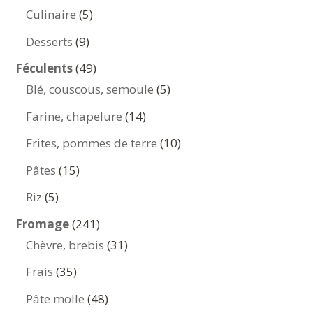
produits
5
Culinaire
5
produits
9
Desserts
9
produits
49
Féculents
49
produits
5
Blé, couscous, semoule
5
produits
14
Farine, chapelure
14
produits
10
Frites, pommes de terre
10
produits
15
Pâtes
15
produits
5
Riz
5
produits
241
Fromage
241
produits
31
Chèvre, brebis
31
produits
35
Frais
35
produits
48
Pâte molle
48