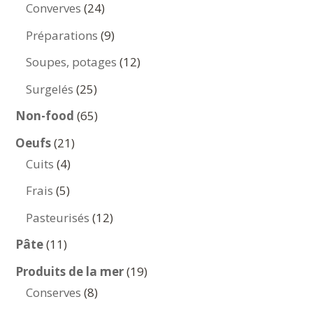
produits
24
Converves
24
produits
9
Préparations
9
produits
12
Soupes, potages
12
produits
25
Surgelés
25
produits
65
Non-food
65
produits
21
Oeufs
21
4
produits
Cuits
4
produits
5
Frais
5
produits
12
Pasteurisés
12
produits
11
Pâte
11
produits
19
Produits de la mer
19
8
produits
Conserves
8
produits