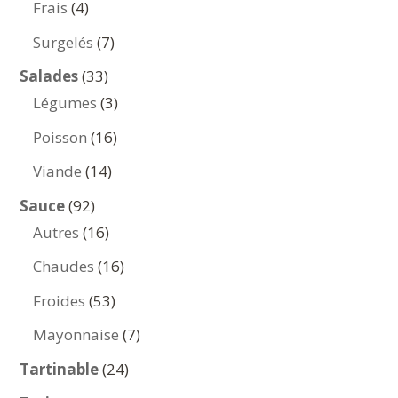
4
Frais
4
produits
7
Surgelés
7
produits
33
Salades
33
produits
3
Légumes
3
produits
16
Poisson
16
produits
14
Viande
14
produits
92
Sauce
92
produits
16
Autres
16
produits
16
Chaudes
16
produits
53
Froides
53
produits
7
Mayonnaise
7
produits
24
Tartinable
24
produits