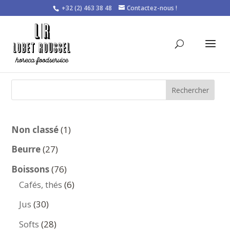
+32 (2) 463 38 48
Contactez-nous !
Rechercher
1
Non classé
1
produit
27
Beurre
27
produits
76
Boissons
76
produits
6
Cafés, thés
6
produits
30
Jus
30
produits
28
Softs
28