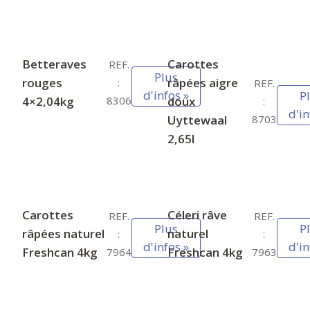
Betteraves
Carottes
REF.
Plus
rouges
râpées aigre
:
REF.
d'infos »
P
4×2,04kg
doux
8306
:
d'in
Uyttewaal
8703
2,65l
Carottes
Céleri râve
REF.
REF.
Plus
P
râpées naturel
naturel
:
:
d'infos »
d'in
Freshcan 4kg
Freshcan 4kg
7964
7963