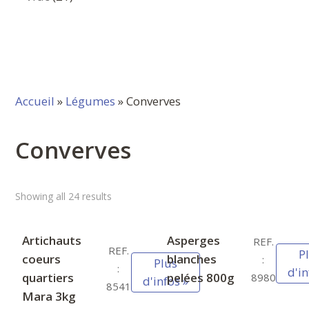
produits
Accueil
»
Légumes
» Converves
Converves
Showing all 24 results
Artichauts
Asperges
REF.
REF.
P
coeurs
blanches
:
Plus
:
d'in
quartiers
pelées 800g
8980
d'infos »
8541
Mara 3kg