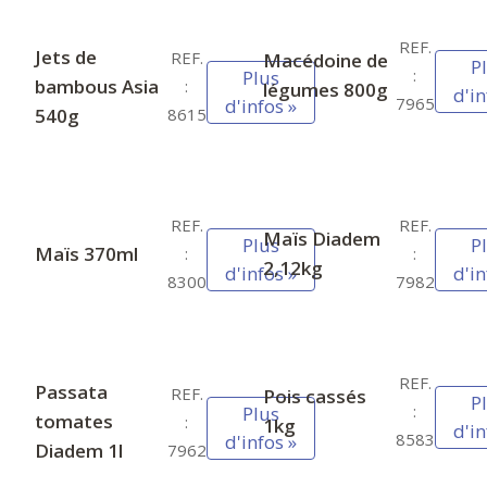
REF.
Jets de
REF.
Macédoine de
P
:
Plus
bambous Asia
:
légumes 800g
d'in
7965
d'infos »
540g
8615
REF.
REF.
Maïs Diadem
Plus
P
Maïs 370ml
:
:
2,12kg
d'infos »
d'in
8300
7982
REF.
Passata
REF.
Pois cassés
P
:
Plus
tomates
:
1kg
d'in
8583
d'infos »
Diadem 1l
7962