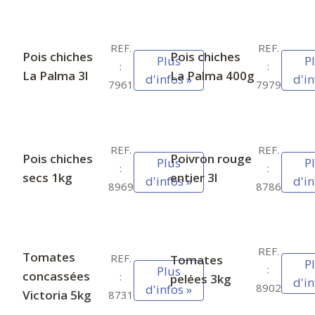
REF.
REF.
Pois chiches
Pois chiches
Plus
P
:
:
La Palma 3l
La Palma 400g
d'infos »
d'in
7961
7979
REF.
REF.
Pois chiches
Poivron rouge
Plus
P
:
:
secs 1kg
entier 3l
d'infos »
d'in
8969
8786
REF.
Tomates
REF.
Tomates
P
:
Plus
concassées
:
pelées 3kg
d'in
8902
d'infos »
Victoria 5kg
8731