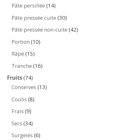
produits
14
Pâte persillée
14
produits
30
Pâte pressée cuite
30
produits
42
Pâte pressée non-cuite
42
produits
10
Portion
10
produits
15
Râpé
15
produits
16
Tranche
16
produits
74
Fruits
74
produits
13
Conserves
13
produits
8
Coulis
8
produits
9
Frais
9
produits
34
Secs
34
produits
6
Surgelés
6