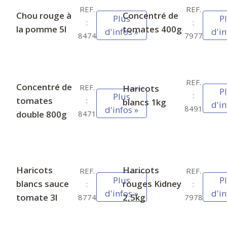
REF.
REF.
Chou rouge à
Concentré de
Plus
P
:
:
la pomme 5l
tomates 400g
d'infos »
d'in
8474
7977
REF.
Concentré de
REF.
Haricots
P
:
Plus
tomates
:
blancs 1kg
d'in
8491
d'infos »
double 800g
8471
Haricots
Haricots
REF.
REF.
Plus
P
blancs sauce
rouges Kidney
:
:
d'infos »
d'in
tomate 3l
2,5kg
8774
7978