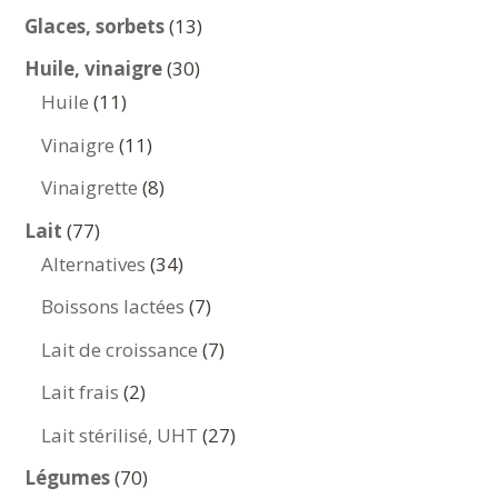
produits
13
Glaces, sorbets
13
produits
30
Huile, vinaigre
30
11
produits
Huile
11
produits
11
Vinaigre
11
produits
8
Vinaigrette
8
produits
77
Lait
77
produits
34
Alternatives
34
produits
7
Boissons lactées
7
produits
7
Lait de croissance
7
produits
2
Lait frais
2
produits
27
Lait stérilisé, UHT
27
produits
70
Légumes
70