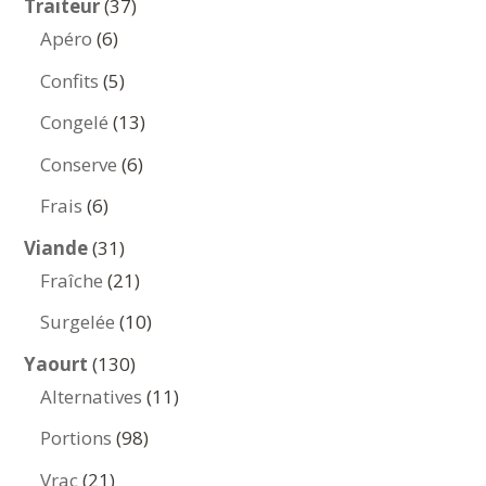
37
Traiteur
37
6
produits
Apéro
6
produits
5
Confits
5
produits
13
Congelé
13
produits
6
Conserve
6
produits
6
Frais
6
produits
31
Viande
31
produits
21
Fraîche
21
produits
10
Surgelée
10
produits
130
Yaourt
130
produits
11
Alternatives
11
produits
98
Portions
98
produits
21
Vrac
21