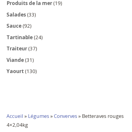
produits
19
Produits de la mer
19
produits
33
Salades
33
produits
92
Sauce
92
produits
24
Tartinable
24
produits
37
Traiteur
37
produits
31
Viande
31
produits
130
Yaourt
130
produits
Accueil
»
Légumes
»
Converves
» Betteraves rouges
4×2,04kg