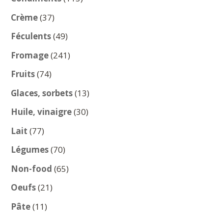
produits
37
Crème
37
produits
49
Féculents
49
produits
241
Fromage
241
produits
74
Fruits
74
produits
13
Glaces, sorbets
13
produits
30
Huile, vinaigre
30
produits
77
Lait
77
produits
70
Légumes
70
produits
65
Non-food
65
produits
21
Oeufs
21
produits
11
Pâte
11