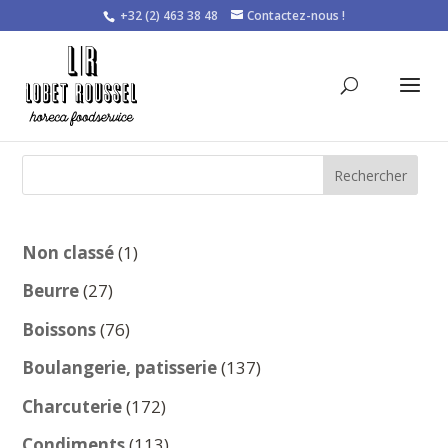
+32 (2) 463 38 48
Contactez-nous !
Rechercher
1
Non classé
1
produit
27
Beurre
27
produits
76
Boissons
76
produits
137
Boulangerie, patisserie
137
produits
172
Charcuterie
172
produits
113
Condiments
113