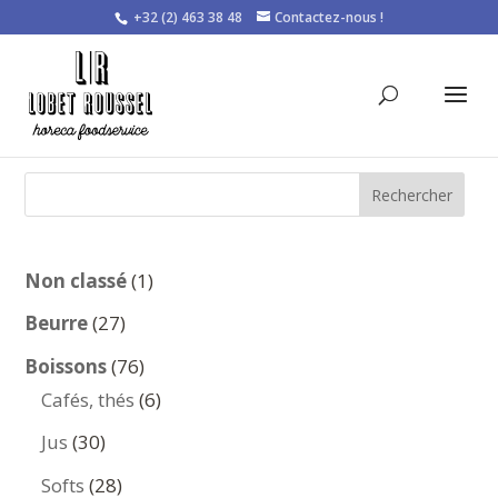
+32 (2) 463 38 48
Contactez-nous !
Rechercher
1
Non classé
1
produit
27
Beurre
27
produits
76
Boissons
76
produits
6
Cafés, thés
6
produits
30
Jus
30
produits
28
Softs
28