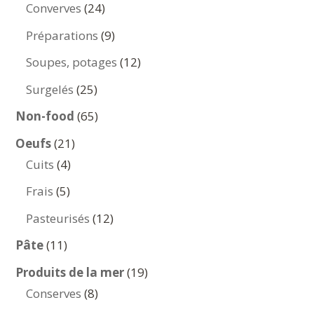
produits
24
Converves
24
produits
9
Préparations
9
produits
12
Soupes, potages
12
produits
25
Surgelés
25
produits
65
Non-food
65
produits
21
Oeufs
21
4
produits
Cuits
4
produits
5
Frais
5
produits
12
Pasteurisés
12
produits
11
Pâte
11
produits
19
Produits de la mer
19
8
produits
Conserves
8
produits