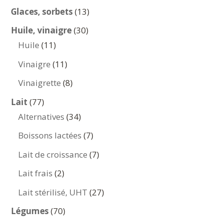
produits
13
Glaces, sorbets
13
produits
30
Huile, vinaigre
30
11
produits
Huile
11
produits
11
Vinaigre
11
produits
8
Vinaigrette
8
produits
77
Lait
77
produits
34
Alternatives
34
produits
7
Boissons lactées
7
produits
7
Lait de croissance
7
produits
2
Lait frais
2
produits
27
Lait stérilisé, UHT
27
produits
70
Légumes
70