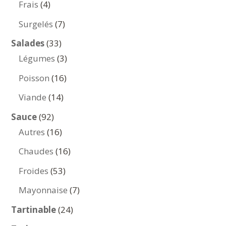
4
Frais
4
produits
7
Surgelés
7
produits
33
Salades
33
produits
3
Légumes
3
produits
16
Poisson
16
produits
14
Viande
14
produits
92
Sauce
92
produits
16
Autres
16
produits
16
Chaudes
16
produits
53
Froides
53
produits
7
Mayonnaise
7
produits
24
Tartinable
24
produits