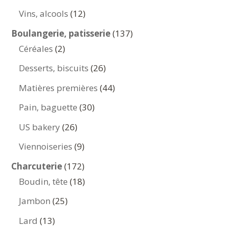
produits
12
Vins, alcools
12
produits
137
Boulangerie, patisserie
137
2
produits
Céréales
2
produits
26
Desserts, biscuits
26
produits
44
Matières premières
44
produits
30
Pain, baguette
30
produits
26
US bakery
26
produits
9
Viennoiseries
9
produits
172
Charcuterie
172
produits
18
Boudin, tête
18
produits
25
Jambon
25
produits
13
Lard
13