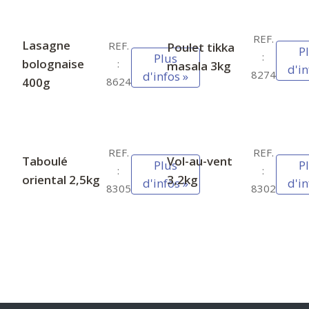
REF.
Lasagne
REF.
Poulet tikka
P
:
Plus
bolognaise
:
masala 3kg
d'in
8274
d'infos »
400g
8624
REF.
REF.
Taboulé
Vol-au-vent
Plus
P
:
:
oriental 2,5kg
3,2kg
d'infos »
d'in
8305
8302