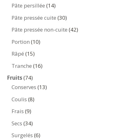
produits
14
Pâte persillée
14
produits
30
Pâte pressée cuite
30
produits
42
Pâte pressée non-cuite
42
produits
10
Portion
10
produits
15
Râpé
15
produits
16
Tranche
16
produits
74
Fruits
74
produits
13
Conserves
13
produits
8
Coulis
8
produits
9
Frais
9
produits
34
Secs
34
produits
6
Surgelés
6