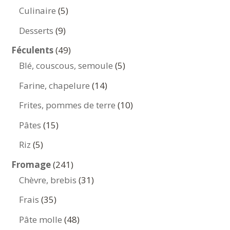
produits
5
Culinaire
5
produits
9
Desserts
9
produits
49
Féculents
49
produits
5
Blé, couscous, semoule
5
produits
14
Farine, chapelure
14
produits
10
Frites, pommes de terre
10
produits
15
Pâtes
15
produits
5
Riz
5
produits
241
Fromage
241
produits
31
Chèvre, brebis
31
produits
35
Frais
35
produits
48
Pâte molle
48