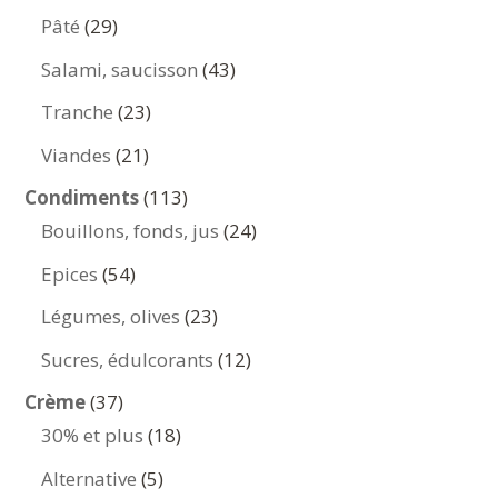
produits
29
Pâté
29
produits
43
Salami, saucisson
43
produits
23
Tranche
23
produits
21
Viandes
21
produits
113
Condiments
113
produits
24
Bouillons, fonds, jus
24
produits
54
Epices
54
produits
23
Légumes, olives
23
produits
12
Sucres, édulcorants
12
produits
37
Crème
37
produits
18
30% et plus
18
produits
5
Alternative
5