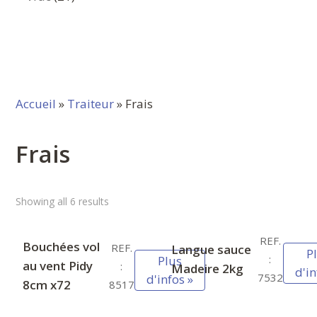
produits
Accueil
»
Traiteur
» Frais
Frais
Showing all 6 results
REF.
Bouchées vol
REF.
Langue sauce
P
:
Plus
au vent Pidy
:
Madeire 2kg
d'in
7532
d'infos »
8cm x72
8517