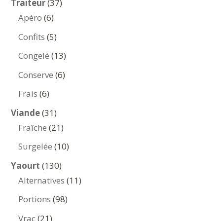
37
Traiteur
37
6
produits
Apéro
6
produits
5
Confits
5
produits
13
Congelé
13
produits
6
Conserve
6
produits
6
Frais
6
produits
31
Viande
31
produits
21
Fraîche
21
produits
10
Surgelée
10
produits
130
Yaourt
130
produits
11
Alternatives
11
produits
98
Portions
98
produits
21
Vrac
21