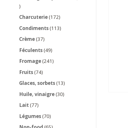
137
produits
172
Charcuterie
172
produits
113
Condiments
113
produits
37
Crème
37
produits
49
Féculents
49
produits
241
Fromage
241
produits
74
Fruits
74
produits
13
Glaces, sorbets
13
produits
30
Huile, vinaigre
30
produits
77
Lait
77
produits
70
Légumes
70
produits
65
Non-food
65