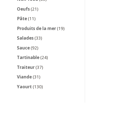
produits
21
Oeufs
21
produits
11
Pâte
11
produits
19
Produits de la mer
19
produits
33
Salades
33
produits
92
Sauce
92
produits
24
Tartinable
24
produits
37
Traiteur
37
produits
31
Viande
31
produits
130
Yaourt
130
produits