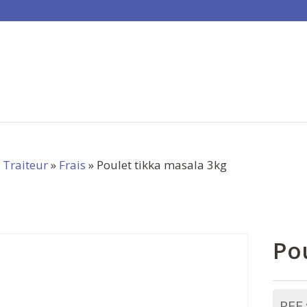
»
Traiteur
»
Frais
» Poulet tikka masala 3kg
Po
REF 