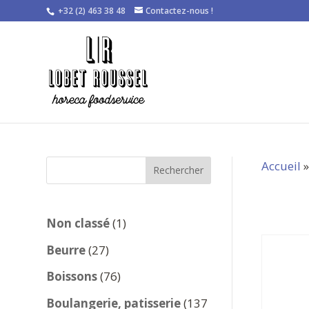
+32 (2) 463 38 48
Contactez-nous !
Accueil
Rechercher
1
Non classé
1
produit
27
Beurre
27
produits
76
Boissons
76
produits
Boulangerie, patisserie
137