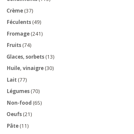
produits
37
Crème
37
produits
49
Féculents
49
produits
241
Fromage
241
produits
74
Fruits
74
produits
13
Glaces, sorbets
13
produits
30
Huile, vinaigre
30
produits
77
Lait
77
produits
70
Légumes
70
produits
65
Non-food
65
produits
21
Oeufs
21
produits
11
Pâte
11