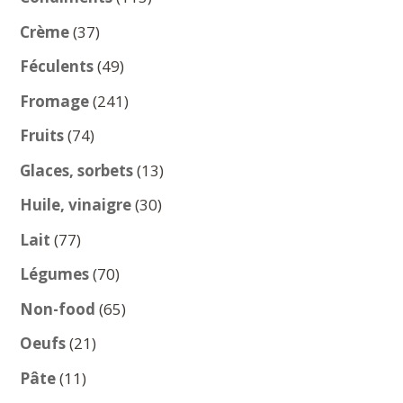
produits
37
Crème
37
produits
49
Féculents
49
produits
241
Fromage
241
produits
74
Fruits
74
produits
13
Glaces, sorbets
13
produits
30
Huile, vinaigre
30
produits
77
Lait
77
produits
70
Légumes
70
produits
65
Non-food
65
produits
21
Oeufs
21
produits
11
Pâte
11