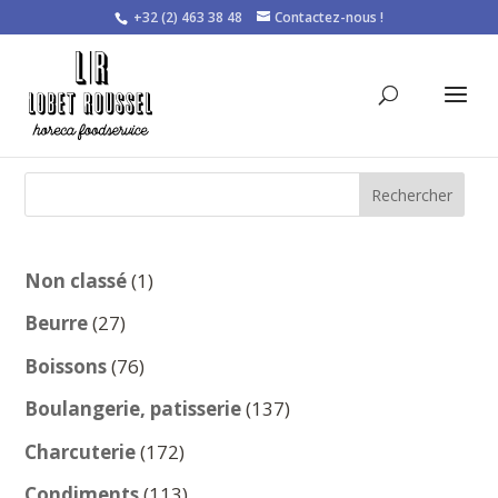
+32 (2) 463 38 48
Contactez-nous !
Rechercher
1
Non classé
1
produit
27
Beurre
27
produits
76
Boissons
76
produits
137
Boulangerie, patisserie
137
produits
172
Charcuterie
172
produits
113
Condiments
113