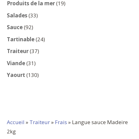
produits
19
Produits de la mer
19
produits
33
Salades
33
produits
92
Sauce
92
produits
24
Tartinable
24
produits
37
Traiteur
37
produits
31
Viande
31
produits
130
Yaourt
130
produits
Accueil
»
Traiteur
»
Frais
» Langue sauce Madeire
2kg