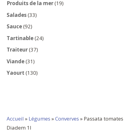
produits
19
Produits de la mer
19
produits
33
Salades
33
produits
92
Sauce
92
produits
24
Tartinable
24
produits
37
Traiteur
37
produits
31
Viande
31
produits
130
Yaourt
130
produits
Accueil
»
Légumes
»
Converves
» Passata tomates
Diadem 1l