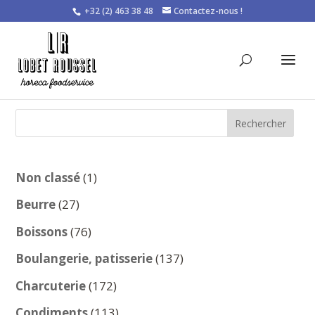
+32 (2) 463 38 48
Contactez-nous !
Rechercher
1
Non classé
1
produit
27
Beurre
27
produits
76
Boissons
76
produits
137
Boulangerie, patisserie
137
produits
172
Charcuterie
172
produits
113
Condiments
113