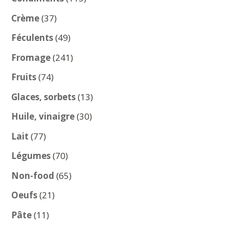
produits
37
Crème
37
produits
49
Féculents
49
produits
241
Fromage
241
produits
74
Fruits
74
produits
13
Glaces, sorbets
13
produits
30
Huile, vinaigre
30
produits
77
Lait
77
produits
70
Légumes
70
produits
65
Non-food
65
produits
21
Oeufs
21
produits
11
Pâte
11