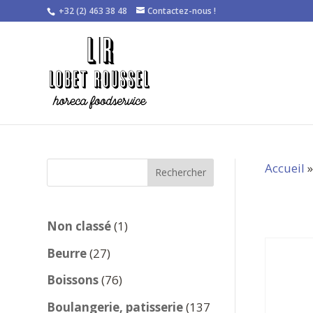
+32 (2) 463 38 48
Contactez-nous !
Accueil
Rechercher
1
Non classé
1
produit
27
Beurre
27
produits
76
Boissons
76
produits
Boulangerie, patisserie
137