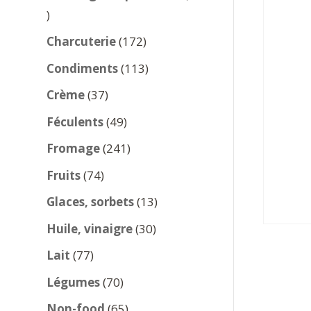
137
produits
172
Charcuterie
172
produits
113
Condiments
113
produits
37
Crème
37
produits
49
Féculents
49
produits
241
Fromage
241
produits
74
Fruits
74
produits
13
Glaces, sorbets
13
produits
30
Huile, vinaigre
30
produits
77
Lait
77
produits
70
Légumes
70
produits
65
Non-food
65