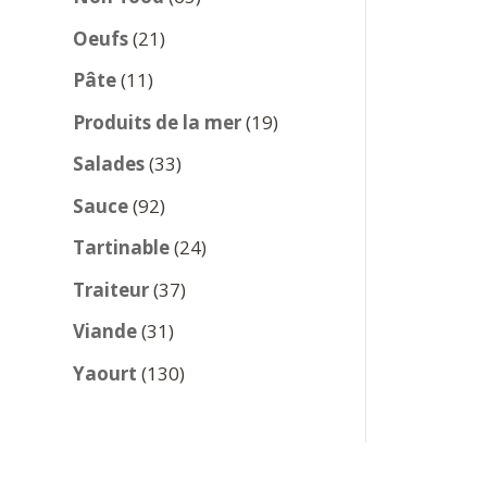
produits
21
Oeufs
21
produits
11
Pâte
11
produits
19
Produits de la mer
19
produits
33
Salades
33
produits
92
Sauce
92
produits
24
Tartinable
24
produits
37
Traiteur
37
produits
31
Viande
31
produits
130
Yaourt
130
produits