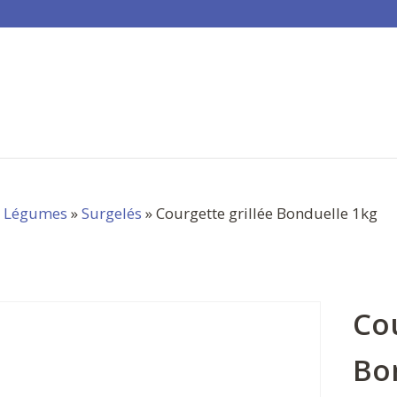
»
Légumes
»
Surgelés
» Courgette grillée Bonduelle 1kg
Cou
Bo