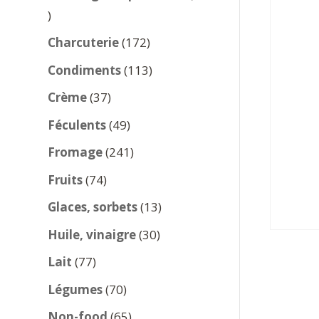
137
produits
172
Charcuterie
172
produits
113
Condiments
113
produits
37
Crème
37
produits
49
Féculents
49
produits
241
Fromage
241
produits
74
Fruits
74
produits
13
Glaces, sorbets
13
produits
30
Huile, vinaigre
30
produits
77
Lait
77
produits
70
Légumes
70
produits
65
Non-food
65