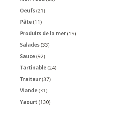
produits
21
Oeufs
21
produits
11
Pâte
11
produits
19
Produits de la mer
19
produits
33
Salades
33
produits
92
Sauce
92
produits
24
Tartinable
24
produits
37
Traiteur
37
produits
31
Viande
31
produits
130
Yaourt
130
produits