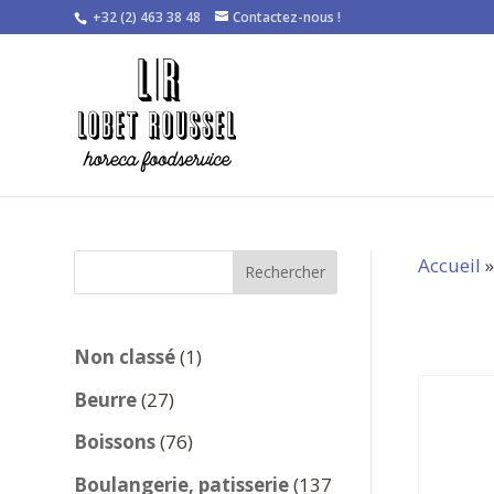
+32 (2) 463 38 48
Contactez-nous !
Accueil
Rechercher
1
Non classé
1
produit
27
Beurre
27
produits
76
Boissons
76
produits
Boulangerie, patisserie
137