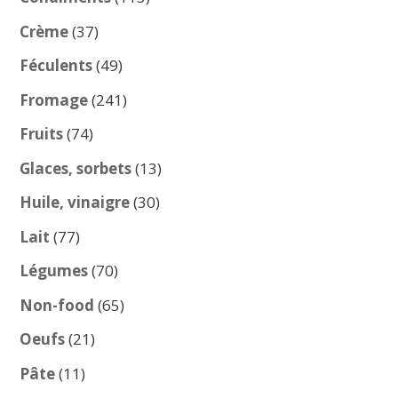
produits
37
Crème
37
produits
49
Féculents
49
produits
241
Fromage
241
produits
74
Fruits
74
produits
13
Glaces, sorbets
13
produits
30
Huile, vinaigre
30
produits
77
Lait
77
produits
70
Légumes
70
produits
65
Non-food
65
produits
21
Oeufs
21
produits
11
Pâte
11