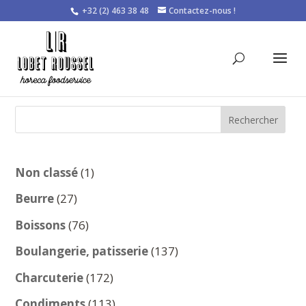
+32 (2) 463 38 48
Contactez-nous !
Rechercher
1
Non classé
1
produit
27
Beurre
27
produits
76
Boissons
76
produits
137
Boulangerie, patisserie
137
produits
172
Charcuterie
172
produits
113
Condiments
113