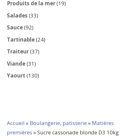
produits
19
Produits de la mer
19
produits
33
Salades
33
produits
92
Sauce
92
produits
24
Tartinable
24
produits
37
Traiteur
37
produits
31
Viande
31
produits
130
Yaourt
130
produits
Accueil
»
Boulangerie, patisserie
»
Matières
premières
» Sucre cassonade blonde D3 10kg