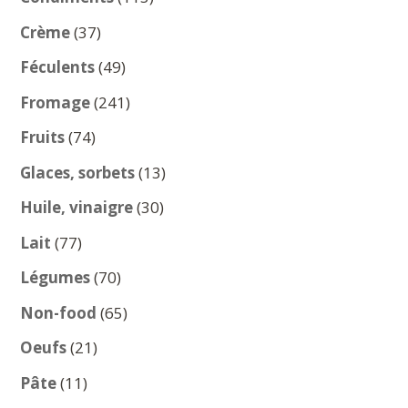
produits
37
Crème
37
produits
49
Féculents
49
produits
241
Fromage
241
produits
74
Fruits
74
produits
13
Glaces, sorbets
13
produits
30
Huile, vinaigre
30
produits
77
Lait
77
produits
70
Légumes
70
produits
65
Non-food
65
produits
21
Oeufs
21
produits
11
Pâte
11