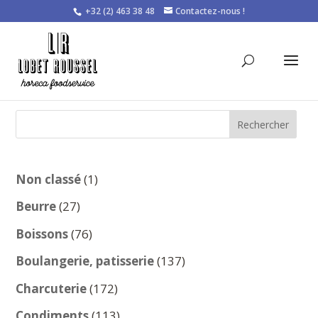
+32 (2) 463 38 48
Contactez-nous !
Rechercher
1
Non classé
1
produit
27
Beurre
27
produits
76
Boissons
76
produits
137
Boulangerie, patisserie
137
produits
172
Charcuterie
172
produits
113
Condiments
113