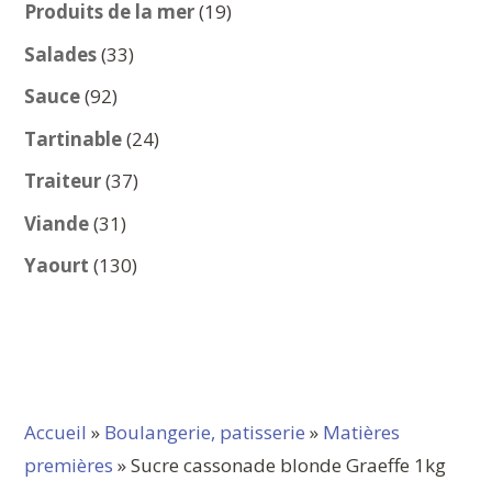
produits
19
Produits de la mer
19
produits
33
Salades
33
produits
92
Sauce
92
produits
24
Tartinable
24
produits
37
Traiteur
37
produits
31
Viande
31
produits
130
Yaourt
130
produits
Accueil
»
Boulangerie, patisserie
»
Matières
premières
» Sucre cassonade blonde Graeffe 1kg