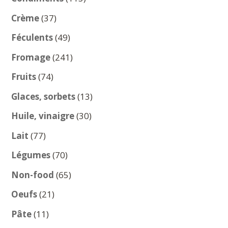
produits
37
Crème
37
produits
49
Féculents
49
produits
241
Fromage
241
produits
74
Fruits
74
produits
13
Glaces, sorbets
13
produits
30
Huile, vinaigre
30
produits
77
Lait
77
produits
70
Légumes
70
produits
65
Non-food
65
produits
21
Oeufs
21
produits
11
Pâte
11