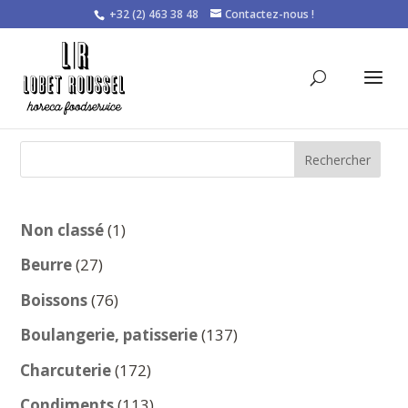
+32 (2) 463 38 48
Contactez-nous !
Rechercher
1
Non classé
1
produit
27
Beurre
27
produits
76
Boissons
76
produits
137
Boulangerie, patisserie
137
produits
172
Charcuterie
172
produits
113
Condiments
113