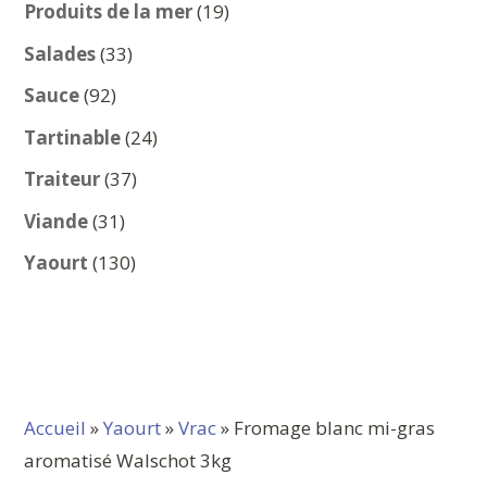
produits
19
Produits de la mer
19
produits
33
Salades
33
produits
92
Sauce
92
produits
24
Tartinable
24
produits
37
Traiteur
37
produits
31
Viande
31
produits
130
Yaourt
130
produits
Accueil
»
Yaourt
»
Vrac
» Fromage blanc mi-gras
aromatisé Walschot 3kg