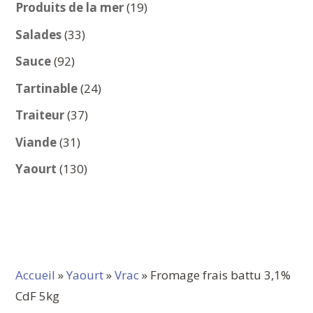
produits
19
Produits de la mer
19
produits
33
Salades
33
produits
92
Sauce
92
produits
24
Tartinable
24
produits
37
Traiteur
37
produits
31
Viande
31
produits
130
Yaourt
130
produits
Accueil
»
Yaourt
»
Vrac
» Fromage frais battu 3,1%
CdF 5kg