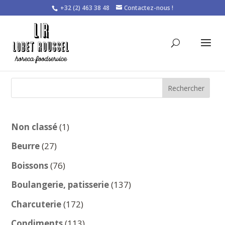
+32 (2) 463 38 48
Contactez-nous !
Rechercher
1
Non classé
1
produit
27
Beurre
27
produits
76
Boissons
76
produits
137
Boulangerie, patisserie
137
produits
172
Charcuterie
172
produits
113
Condiments
113