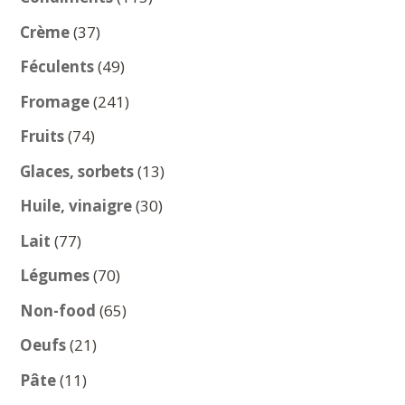
produits
37
Crème
37
produits
49
Féculents
49
produits
241
Fromage
241
produits
74
Fruits
74
produits
13
Glaces, sorbets
13
produits
30
Huile, vinaigre
30
produits
77
Lait
77
produits
70
Légumes
70
produits
65
Non-food
65
produits
21
Oeufs
21
produits
11
Pâte
11