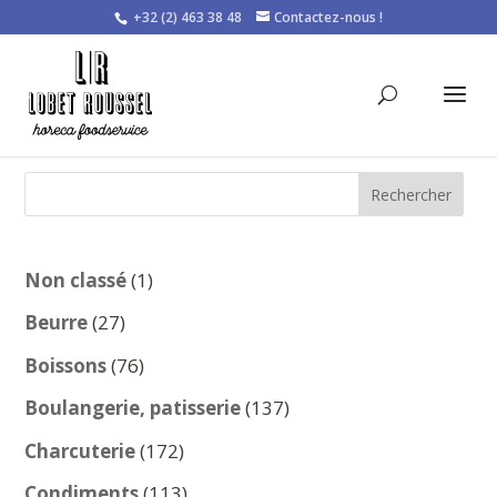
+32 (2) 463 38 48
Contactez-nous !
Rechercher
1
Non classé
1
produit
27
Beurre
27
produits
76
Boissons
76
produits
137
Boulangerie, patisserie
137
produits
172
Charcuterie
172
produits
113
Condiments
113