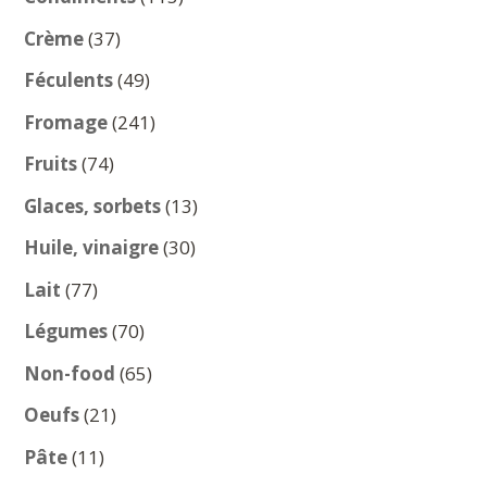
produits
37
Crème
37
produits
49
Féculents
49
produits
241
Fromage
241
produits
74
Fruits
74
produits
13
Glaces, sorbets
13
produits
30
Huile, vinaigre
30
produits
77
Lait
77
produits
70
Légumes
70
produits
65
Non-food
65
produits
21
Oeufs
21
produits
11
Pâte
11