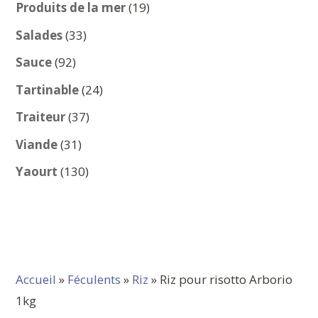
produits
19
Produits de la mer
19
produits
33
Salades
33
produits
92
Sauce
92
produits
24
Tartinable
24
produits
37
Traiteur
37
produits
31
Viande
31
produits
130
Yaourt
130
produits
Accueil
»
Féculents
»
Riz
» Riz pour risotto Arborio
1kg