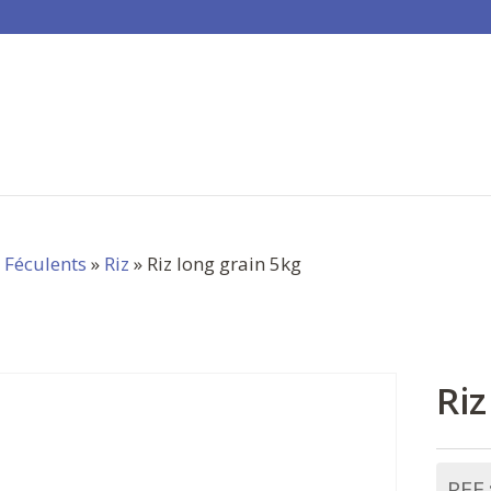
»
Féculents
»
Riz
» Riz long grain 5kg
Riz
REF 