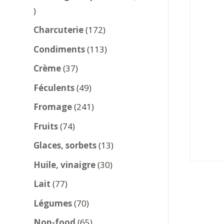
137
produits
172
Charcuterie
172
produits
113
Condiments
113
produits
37
Crème
37
produits
49
Féculents
49
produits
241
Fromage
241
produits
74
Fruits
74
produits
13
Glaces, sorbets
13
produits
30
Huile, vinaigre
30
produits
77
Lait
77
produits
70
Légumes
70
produits
65
Non-food
65