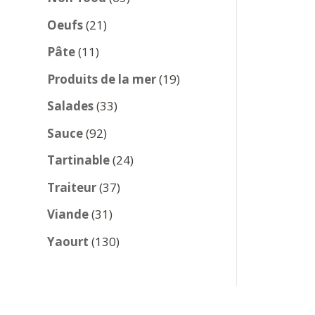
produits
21
Oeufs
21
produits
11
Pâte
11
produits
19
Produits de la mer
19
produits
33
Salades
33
produits
92
Sauce
92
produits
24
Tartinable
24
produits
37
Traiteur
37
produits
31
Viande
31
produits
130
Yaourt
130
produits