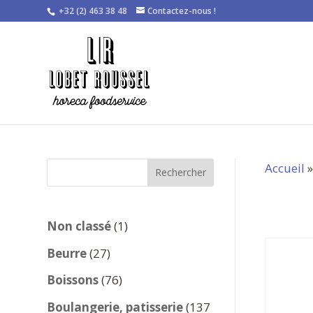
+32 (2) 463 38 48
Contactez-nous !
Accueil
Rechercher
1
Non classé
1
produit
27
Beurre
27
produits
76
Boissons
76
produits
Boulangerie, patisserie
137