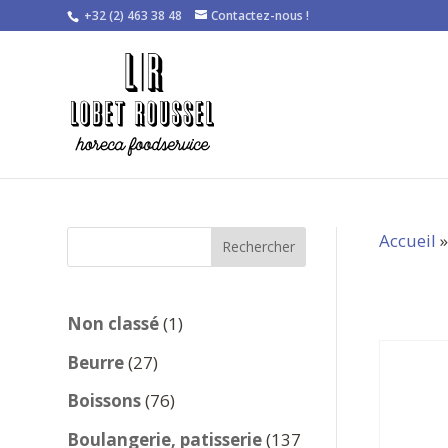
+32 (2) 463 38 48
Contactez-nous !
Accueil
Rechercher
1
Non classé
1
produit
27
Beurre
27
produits
76
Boissons
76
produits
Boulangerie, patisserie
137