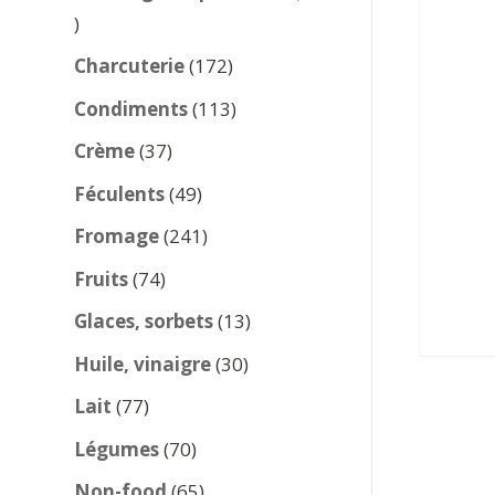
137
produits
172
Charcuterie
172
produits
113
Condiments
113
produits
37
Crème
37
produits
49
Féculents
49
produits
241
Fromage
241
produits
74
Fruits
74
produits
13
Glaces, sorbets
13
produits
30
Huile, vinaigre
30
produits
77
Lait
77
produits
70
Légumes
70
produits
65
Non-food
65