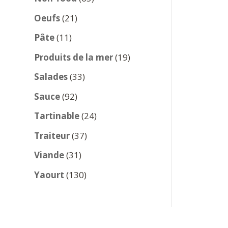
produits
21
Oeufs
21
produits
11
Pâte
11
produits
19
Produits de la mer
19
produits
33
Salades
33
produits
92
Sauce
92
produits
24
Tartinable
24
produits
37
Traiteur
37
produits
31
Viande
31
produits
130
Yaourt
130
produits