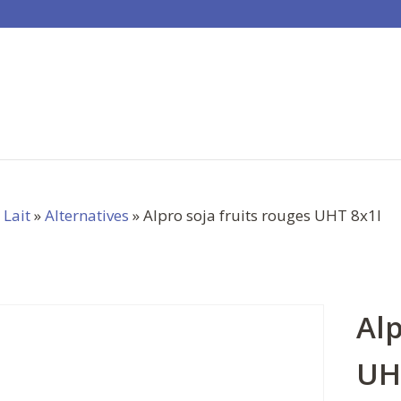
»
Lait
»
Alternatives
» Alpro soja fruits rouges UHT 8x1l
Alp
UH