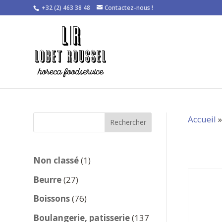
+32 (2) 463 38 48
Contactez-nous !
Accueil
Rechercher
1
Non classé
1
produit
27
Beurre
27
produits
76
Boissons
76
produits
Boulangerie, patisserie
137