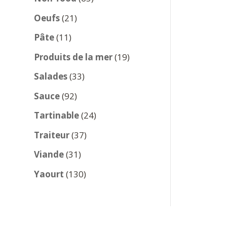
produits
21
Oeufs
21
produits
11
Pâte
11
produits
19
Produits de la mer
19
produits
33
Salades
33
produits
92
Sauce
92
produits
24
Tartinable
24
produits
37
Traiteur
37
produits
31
Viande
31
produits
130
Yaourt
130
produits