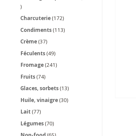
137
produits
172
Charcuterie
172
produits
113
Condiments
113
produits
37
Crème
37
produits
49
Féculents
49
produits
241
Fromage
241
produits
74
Fruits
74
produits
13
Glaces, sorbets
13
produits
30
Huile, vinaigre
30
produits
77
Lait
77
produits
70
Légumes
70
produits
65
Non-food
65