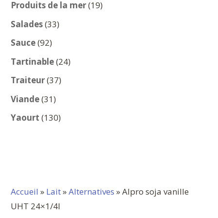
produits
19
Produits de la mer
19
produits
33
Salades
33
produits
92
Sauce
92
produits
24
Tartinable
24
produits
37
Traiteur
37
produits
31
Viande
31
produits
130
Yaourt
130
produits
Accueil
»
Lait
»
Alternatives
» Alpro soja vanille
UHT 24×1/4l