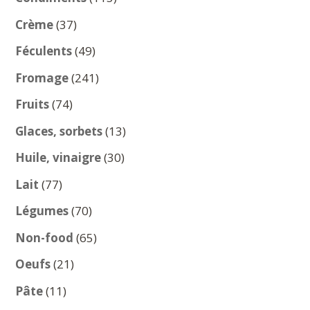
produits
37
Crème
37
produits
49
Féculents
49
produits
241
Fromage
241
produits
74
Fruits
74
produits
13
Glaces, sorbets
13
produits
30
Huile, vinaigre
30
produits
77
Lait
77
produits
70
Légumes
70
produits
65
Non-food
65
produits
21
Oeufs
21
produits
11
Pâte
11