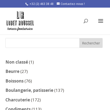
+32 (2) 463 38 48
Contactez-nous !
Rechercher
1
Non classé
1
produit
27
Beurre
27
produits
76
Boissons
76
produits
137
Boulangerie, patisserie
137
produits
172
Charcuterie
172
produits
113
Condiments
113