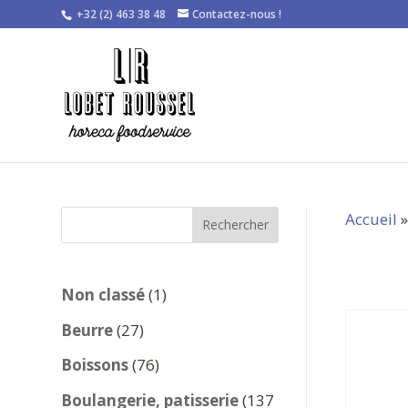
+32 (2) 463 38 48
Contactez-nous !
Accueil
Rechercher
1
Non classé
1
produit
27
Beurre
27
produits
76
Boissons
76
produits
Boulangerie, patisserie
137