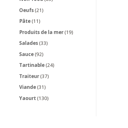
produits
21
Oeufs
21
produits
11
Pâte
11
produits
19
Produits de la mer
19
produits
33
Salades
33
produits
92
Sauce
92
produits
24
Tartinable
24
produits
37
Traiteur
37
produits
31
Viande
31
produits
130
Yaourt
130
produits