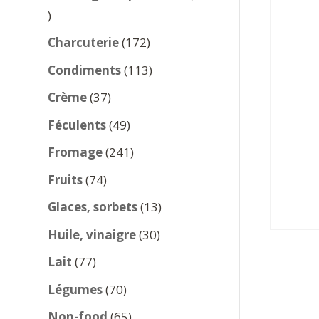
137
produits
172
Charcuterie
172
produits
113
Condiments
113
produits
37
Crème
37
produits
49
Féculents
49
produits
241
Fromage
241
produits
74
Fruits
74
produits
13
Glaces, sorbets
13
produits
30
Huile, vinaigre
30
produits
77
Lait
77
produits
70
Légumes
70
produits
65
Non-food
65