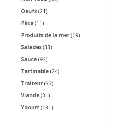
produits
21
Oeufs
21
produits
11
Pâte
11
produits
19
Produits de la mer
19
produits
33
Salades
33
produits
92
Sauce
92
produits
24
Tartinable
24
produits
37
Traiteur
37
produits
31
Viande
31
produits
130
Yaourt
130
produits