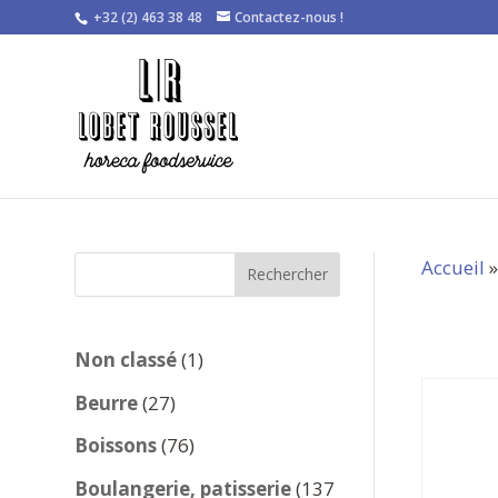
+32 (2) 463 38 48
Contactez-nous !
Accueil
Rechercher
1
Non classé
1
produit
27
Beurre
27
produits
76
Boissons
76
produits
Boulangerie, patisserie
137