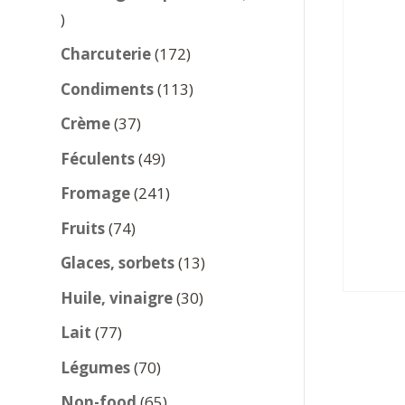
137
produits
172
Charcuterie
172
produits
113
Condiments
113
produits
37
Crème
37
produits
49
Féculents
49
produits
241
Fromage
241
produits
74
Fruits
74
produits
13
Glaces, sorbets
13
produits
30
Huile, vinaigre
30
produits
77
Lait
77
produits
70
Légumes
70
produits
65
Non-food
65