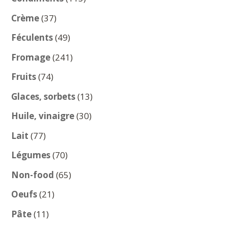
produits
37
Crème
37
produits
49
Féculents
49
produits
241
Fromage
241
produits
74
Fruits
74
produits
13
Glaces, sorbets
13
produits
30
Huile, vinaigre
30
produits
77
Lait
77
produits
70
Légumes
70
produits
65
Non-food
65
produits
21
Oeufs
21
produits
11
Pâte
11