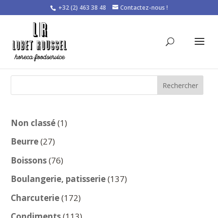
+32 (2) 463 38 48
Contactez-nous !
Rechercher
1
Non classé
1
produit
27
Beurre
27
produits
76
Boissons
76
produits
137
Boulangerie, patisserie
137
produits
172
Charcuterie
172
produits
113
Condiments
113