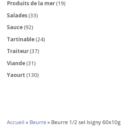
produits
19
Produits de la mer
19
produits
33
Salades
33
produits
92
Sauce
92
produits
24
Tartinable
24
produits
37
Traiteur
37
produits
31
Viande
31
produits
130
Yaourt
130
produits
Accueil
»
Beurre
» Beurre 1/2 sel Isigny 60x10g