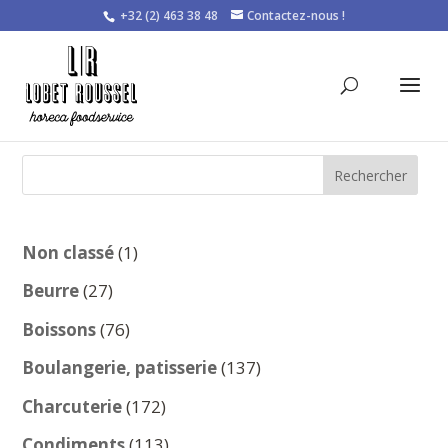
+32 (2) 463 38 48
Contactez-nous !
Rechercher
1
Non classé
1
produit
27
Beurre
27
produits
76
Boissons
76
produits
137
Boulangerie, patisserie
137
produits
172
Charcuterie
172
produits
113
Condiments
113