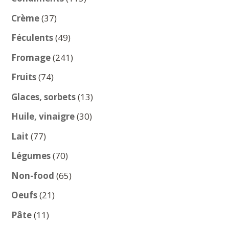
produits
37
Crème
37
produits
49
Féculents
49
produits
241
Fromage
241
produits
74
Fruits
74
produits
13
Glaces, sorbets
13
produits
30
Huile, vinaigre
30
produits
77
Lait
77
produits
70
Légumes
70
produits
65
Non-food
65
produits
21
Oeufs
21
produits
11
Pâte
11