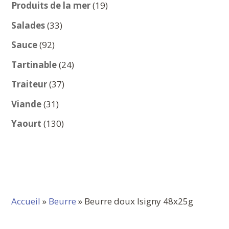
produits
19
Produits de la mer
19
produits
33
Salades
33
produits
92
Sauce
92
produits
24
Tartinable
24
produits
37
Traiteur
37
produits
31
Viande
31
produits
130
Yaourt
130
produits
Accueil
»
Beurre
» Beurre doux Isigny 48x25g