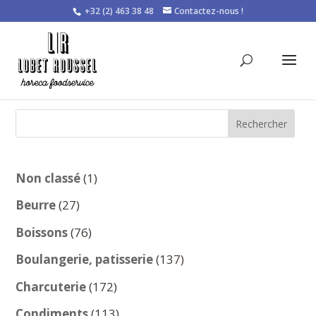
+32 (2) 463 38 48
Contactez-nous !
Rechercher
1
Non classé
1
produit
27
Beurre
27
produits
76
Boissons
76
produits
137
Boulangerie, patisserie
137
produits
172
Charcuterie
172
produits
113
Condiments
113