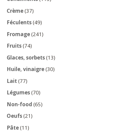
produits
37
Crème
37
produits
49
Féculents
49
produits
241
Fromage
241
produits
74
Fruits
74
produits
13
Glaces, sorbets
13
produits
30
Huile, vinaigre
30
produits
77
Lait
77
produits
70
Légumes
70
produits
65
Non-food
65
produits
21
Oeufs
21
produits
11
Pâte
11