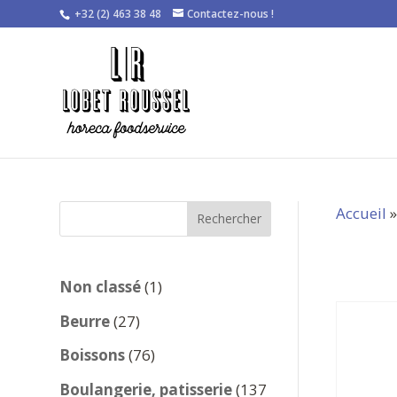
+32 (2) 463 38 48
Contactez-nous !
Accueil
Rechercher
1
Non classé
1
produit
27
Beurre
27
produits
76
Boissons
76
produits
Boulangerie, patisserie
137