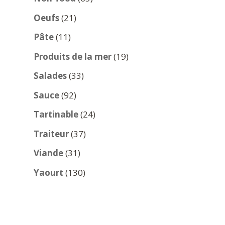
produits
21
Oeufs
21
produits
11
Pâte
11
produits
19
Produits de la mer
19
produits
33
Salades
33
produits
92
Sauce
92
produits
24
Tartinable
24
produits
37
Traiteur
37
produits
31
Viande
31
produits
130
Yaourt
130
produits