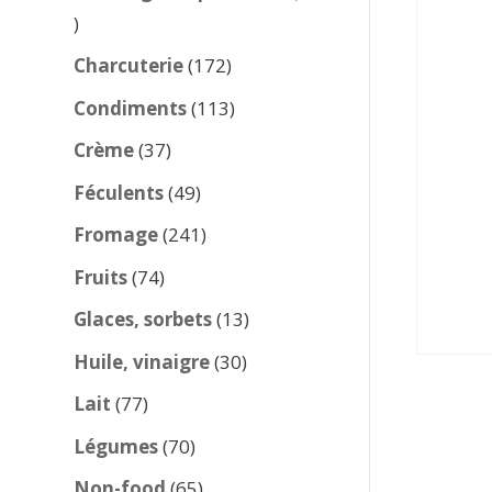
137
produits
172
Charcuterie
172
produits
113
Condiments
113
produits
37
Crème
37
produits
49
Féculents
49
produits
241
Fromage
241
produits
74
Fruits
74
produits
13
Glaces, sorbets
13
produits
30
Huile, vinaigre
30
produits
77
Lait
77
produits
70
Légumes
70
produits
65
Non-food
65