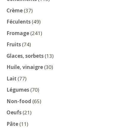
produits
37
Crème
37
produits
49
Féculents
49
produits
241
Fromage
241
produits
74
Fruits
74
produits
13
Glaces, sorbets
13
produits
30
Huile, vinaigre
30
produits
77
Lait
77
produits
70
Légumes
70
produits
65
Non-food
65
produits
21
Oeufs
21
produits
11
Pâte
11