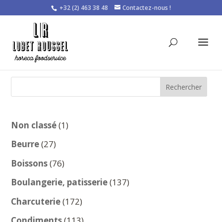
+32 (2) 463 38 48
Contactez-nous !
Rechercher
1
Non classé
1
produit
27
Beurre
27
produits
76
Boissons
76
produits
137
Boulangerie, patisserie
137
produits
172
Charcuterie
172
produits
113
Condiments
113