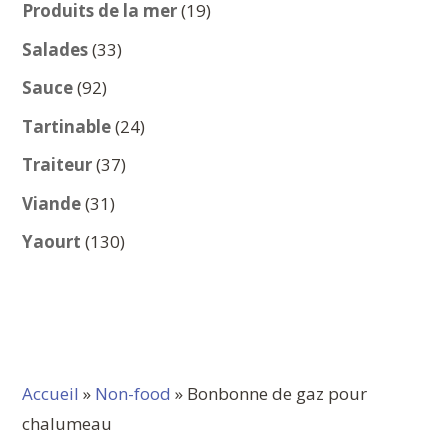
produits
19
Produits de la mer
19
produits
33
Salades
33
produits
92
Sauce
92
produits
24
Tartinable
24
produits
37
Traiteur
37
produits
31
Viande
31
produits
130
Yaourt
130
produits
Accueil
»
Non-food
» Bonbonne de gaz pour
chalumeau