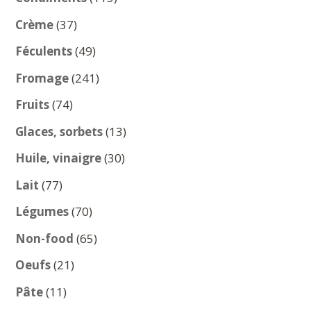
produits
37
Crème
37
produits
49
Féculents
49
produits
241
Fromage
241
produits
74
Fruits
74
produits
13
Glaces, sorbets
13
produits
30
Huile, vinaigre
30
produits
77
Lait
77
produits
70
Légumes
70
produits
65
Non-food
65
produits
21
Oeufs
21
produits
11
Pâte
11