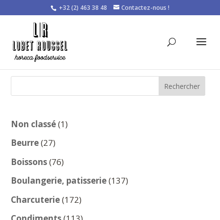
+32 (2) 463 38 48
Contactez-nous !
Rechercher
1
Non classé
1
produit
27
Beurre
27
produits
76
Boissons
76
produits
137
Boulangerie, patisserie
137
produits
172
Charcuterie
172
produits
113
Condiments
113