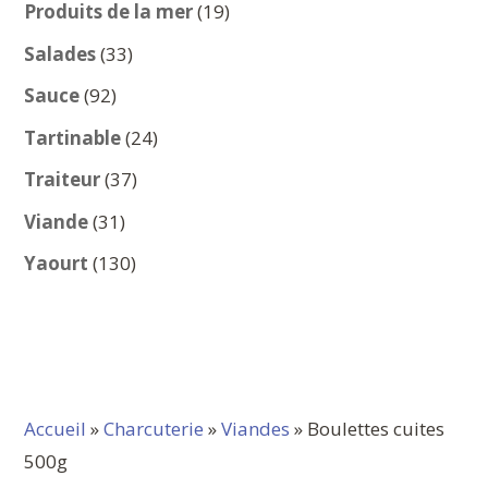
produits
19
Produits de la mer
19
produits
33
Salades
33
produits
92
Sauce
92
produits
24
Tartinable
24
produits
37
Traiteur
37
produits
31
Viande
31
produits
130
Yaourt
130
produits
Accueil
»
Charcuterie
»
Viandes
» Boulettes cuites
500g