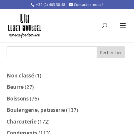
+32 (2) 463 38 48
Contactez-nous !
Rechercher
1
Non classé
1
produit
27
Beurre
27
produits
76
Boissons
76
produits
137
Boulangerie, patisserie
137
produits
172
Charcuterie
172
produits
113
Condiments
113