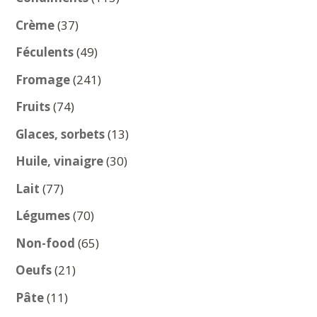
produits
37
Crème
37
produits
49
Féculents
49
produits
241
Fromage
241
produits
74
Fruits
74
produits
13
Glaces, sorbets
13
produits
30
Huile, vinaigre
30
produits
77
Lait
77
produits
70
Légumes
70
produits
65
Non-food
65
produits
21
Oeufs
21
produits
11
Pâte
11