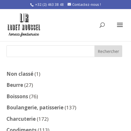
+32 (2) 463 38 48
Contactez-nous !
Rechercher
1
Non classé
1
produit
27
Beurre
27
produits
76
Boissons
76
produits
137
Boulangerie, patisserie
137
produits
172
Charcuterie
172
produits
113
Condiments
113