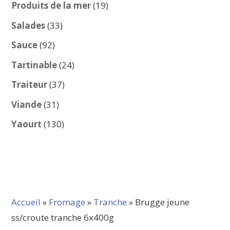
produits
19
Produits de la mer
19
produits
33
Salades
33
produits
92
Sauce
92
produits
24
Tartinable
24
produits
37
Traiteur
37
produits
31
Viande
31
produits
130
Yaourt
130
produits
Accueil
»
Fromage
»
Tranche
» Brugge jeune
ss/croute tranche 6x400g