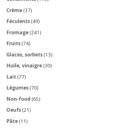
produits
37
Crème
37
produits
49
Féculents
49
produits
241
Fromage
241
produits
74
Fruits
74
produits
13
Glaces, sorbets
13
produits
30
Huile, vinaigre
30
produits
77
Lait
77
produits
70
Légumes
70
produits
65
Non-food
65
produits
21
Oeufs
21
produits
11
Pâte
11