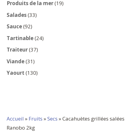
produits
19
Produits de la mer
19
produits
33
Salades
33
produits
92
Sauce
92
produits
24
Tartinable
24
produits
37
Traiteur
37
produits
31
Viande
31
produits
130
Yaourt
130
produits
Accueil
»
Fruits
»
Secs
» Cacahuètes grillées salées
Ranobo 2kg