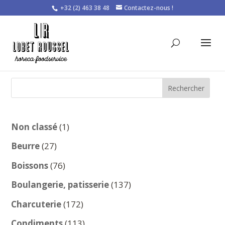
+32 (2) 463 38 48
Contactez-nous !
Rechercher
1
Non classé
1
produit
27
Beurre
27
produits
76
Boissons
76
produits
137
Boulangerie, patisserie
137
produits
172
Charcuterie
172
produits
113
Condiments
113