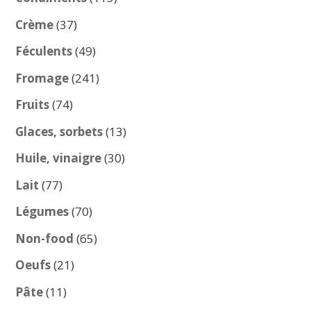
produits
37
Crème
37
produits
49
Féculents
49
produits
241
Fromage
241
produits
74
Fruits
74
produits
13
Glaces, sorbets
13
produits
30
Huile, vinaigre
30
produits
77
Lait
77
produits
70
Légumes
70
produits
65
Non-food
65
produits
21
Oeufs
21
produits
11
Pâte
11