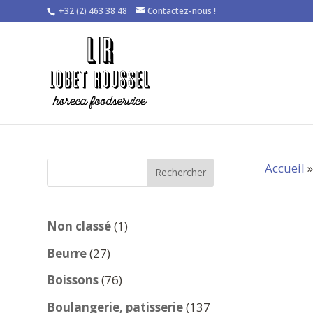
+32 (2) 463 38 48
Contactez-nous !
Accueil
Rechercher
1
Non classé
1
produit
27
Beurre
27
produits
76
Boissons
76
produits
Boulangerie, patisserie
137