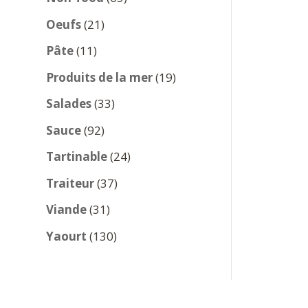
produits
21
Oeufs
21
produits
11
Pâte
11
produits
19
Produits de la mer
19
produits
33
Salades
33
produits
92
Sauce
92
produits
24
Tartinable
24
produits
37
Traiteur
37
produits
31
Viande
31
produits
130
Yaourt
130
produits