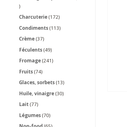
137
produits
172
Charcuterie
172
produits
113
Condiments
113
produits
37
Crème
37
produits
49
Féculents
49
produits
241
Fromage
241
produits
74
Fruits
74
produits
13
Glaces, sorbets
13
produits
30
Huile, vinaigre
30
produits
77
Lait
77
produits
70
Légumes
70
produits
65
Non-food
65