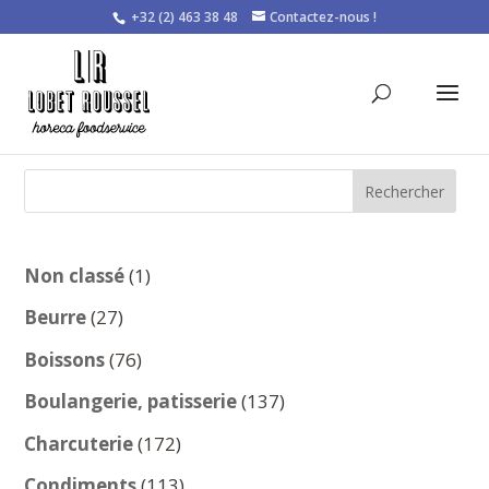
+32 (2) 463 38 48
Contactez-nous !
Rechercher
1
Non classé
1
produit
27
Beurre
27
produits
76
Boissons
76
produits
137
Boulangerie, patisserie
137
produits
172
Charcuterie
172
produits
113
Condiments
113