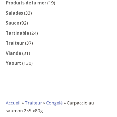
produits
19
Produits de la mer
19
produits
33
Salades
33
produits
92
Sauce
92
produits
24
Tartinable
24
produits
37
Traiteur
37
produits
31
Viande
31
produits
130
Yaourt
130
produits
Accueil
»
Traiteur
»
Congelé
» Carpaccio au
saumon 2×5 x80g