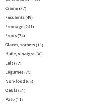
produits
37
Crème
37
produits
49
Féculents
49
produits
241
Fromage
241
produits
74
Fruits
74
produits
13
Glaces, sorbets
13
produits
30
Huile, vinaigre
30
produits
77
Lait
77
produits
70
Légumes
70
produits
65
Non-food
65
produits
21
Oeufs
21
produits
11
Pâte
11