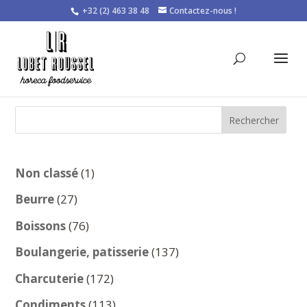
+32 (2) 463 38 48
Contactez-nous !
Rechercher
1
Non classé
1
produit
27
Beurre
27
produits
76
Boissons
76
produits
137
Boulangerie, patisserie
137
produits
172
Charcuterie
172
produits
113
Condiments
113