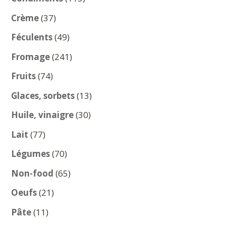
produits
37
Crème
37
produits
49
Féculents
49
produits
241
Fromage
241
produits
74
Fruits
74
produits
13
Glaces, sorbets
13
produits
30
Huile, vinaigre
30
produits
77
Lait
77
produits
70
Légumes
70
produits
65
Non-food
65
produits
21
Oeufs
21
produits
11
Pâte
11