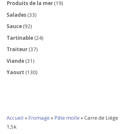
produits
19
Produits de la mer
19
produits
33
Salades
33
produits
92
Sauce
92
produits
24
Tartinable
24
produits
37
Traiteur
37
produits
31
Viande
31
produits
130
Yaourt
130
produits
Accueil
»
Fromage
»
Pâte molle
» Carre de Liège
1,5k