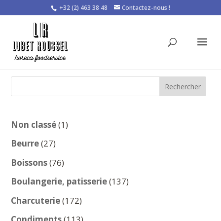
+32 (2) 463 38 48
Contactez-nous !
Rechercher
1
Non classé
1
produit
27
Beurre
27
produits
76
Boissons
76
produits
137
Boulangerie, patisserie
137
produits
172
Charcuterie
172
produits
113
Condiments
113