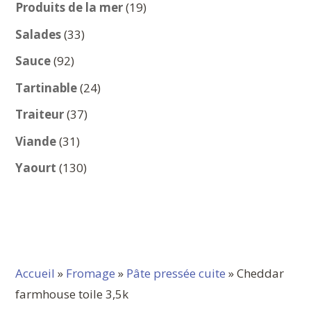
produits
19
Produits de la mer
19
produits
33
Salades
33
produits
92
Sauce
92
produits
24
Tartinable
24
produits
37
Traiteur
37
produits
31
Viande
31
produits
130
Yaourt
130
produits
Accueil
»
Fromage
»
Pâte pressée cuite
» Cheddar
farmhouse toile 3,5k