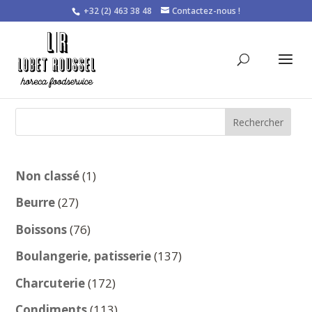
+32 (2) 463 38 48
Contactez-nous !
Rechercher
1
Non classé
1
produit
27
Beurre
27
produits
76
Boissons
76
produits
137
Boulangerie, patisserie
137
produits
172
Charcuterie
172
produits
113
Condiments
113