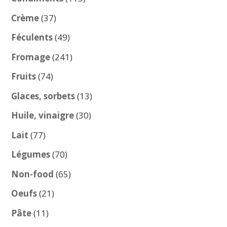
produits
37
Crème
37
produits
49
Féculents
49
produits
241
Fromage
241
produits
74
Fruits
74
produits
13
Glaces, sorbets
13
produits
30
Huile, vinaigre
30
produits
77
Lait
77
produits
70
Légumes
70
produits
65
Non-food
65
produits
21
Oeufs
21
produits
11
Pâte
11