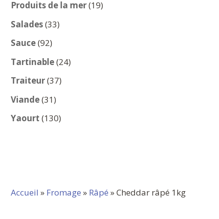
produits
19
Produits de la mer
19
produits
33
Salades
33
produits
92
Sauce
92
produits
24
Tartinable
24
produits
37
Traiteur
37
produits
31
Viande
31
produits
130
Yaourt
130
produits
Accueil
»
Fromage
»
Râpé
» Cheddar râpé 1kg