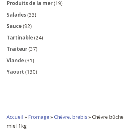
produits
19
Produits de la mer
19
produits
33
Salades
33
produits
92
Sauce
92
produits
24
Tartinable
24
produits
37
Traiteur
37
produits
31
Viande
31
produits
130
Yaourt
130
produits
Accueil
»
Fromage
»
Chèvre, brebis
» Chèvre bûche
miel 1kg