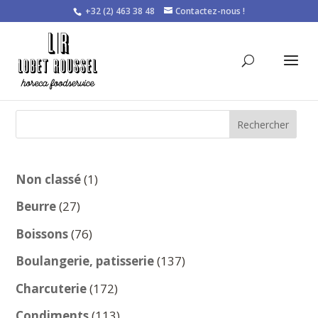
+32 (2) 463 38 48
Contactez-nous !
Rechercher
1
Non classé
1
produit
27
Beurre
27
produits
76
Boissons
76
produits
137
Boulangerie, patisserie
137
produits
172
Charcuterie
172
produits
113
Condiments
113