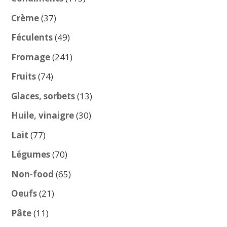
produits
37
Crème
37
produits
49
Féculents
49
produits
241
Fromage
241
produits
74
Fruits
74
produits
13
Glaces, sorbets
13
produits
30
Huile, vinaigre
30
produits
77
Lait
77
produits
70
Légumes
70
produits
65
Non-food
65
produits
21
Oeufs
21
produits
11
Pâte
11