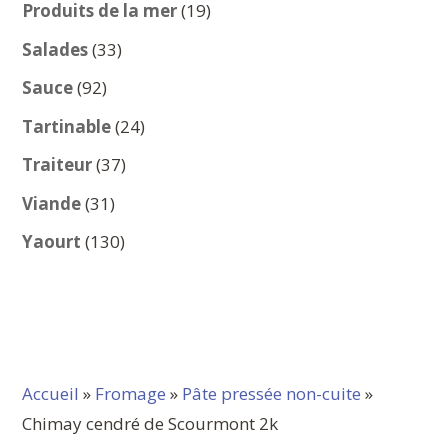
produits
19
Produits de la mer
19
produits
33
Salades
33
produits
92
Sauce
92
produits
24
Tartinable
24
produits
37
Traiteur
37
produits
31
Viande
31
produits
130
Yaourt
130
produits
Accueil
»
Fromage
»
Pâte pressée non-cuite
»
Chimay cendré de Scourmont 2k