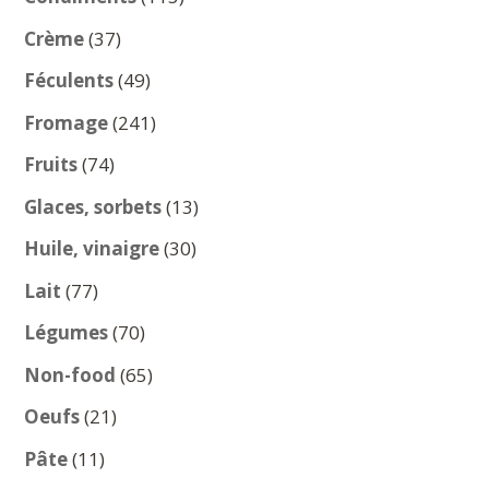
produits
37
Crème
37
produits
49
Féculents
49
produits
241
Fromage
241
produits
74
Fruits
74
produits
13
Glaces, sorbets
13
produits
30
Huile, vinaigre
30
produits
77
Lait
77
produits
70
Légumes
70
produits
65
Non-food
65
produits
21
Oeufs
21
produits
11
Pâte
11