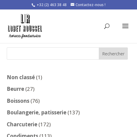
+32 (2) 463 38 48
Contactez-nous !
Rechercher
1
Non classé
1
produit
27
Beurre
27
produits
76
Boissons
76
produits
137
Boulangerie, patisserie
137
produits
172
Charcuterie
172
produits
113
Condiments
113