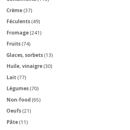
produits
37
Crème
37
produits
49
Féculents
49
produits
241
Fromage
241
produits
74
Fruits
74
produits
13
Glaces, sorbets
13
produits
30
Huile, vinaigre
30
produits
77
Lait
77
produits
70
Légumes
70
produits
65
Non-food
65
produits
21
Oeufs
21
produits
11
Pâte
11