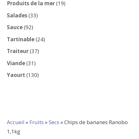
produits
19
Produits de la mer
19
produits
33
Salades
33
produits
92
Sauce
92
produits
24
Tartinable
24
produits
37
Traiteur
37
produits
31
Viande
31
produits
130
Yaourt
130
produits
Accueil
»
Fruits
»
Secs
» Chips de bananes Ranobo
1,1kg