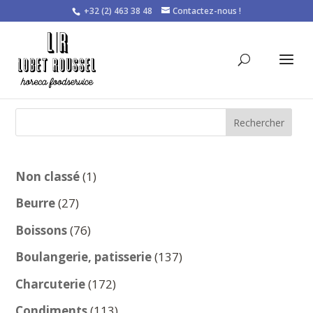
+32 (2) 463 38 48
Contactez-nous !
Rechercher
1
Non classé
1
produit
27
Beurre
27
produits
76
Boissons
76
produits
137
Boulangerie, patisserie
137
produits
172
Charcuterie
172
produits
113
Condiments
113